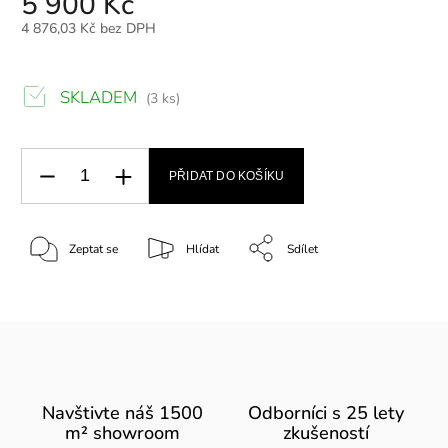
5 900 Kč
4 876,03 Kč bez DPH
SKLADEM
(3 ks)
PŘIDAT DO KOŠÍKU
Zeptat se
Hlídat
Sdílet
Navštivte náš 1500
Odborníci s 25 lety
m² showroom
zkušeností