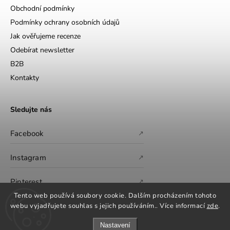
Obchodní podmínky
Podmínky ochrany osobních údajů
Jak ověřujeme recenze
Odebírat newsletter
B2B
Kontakty
Sledujte nás
Facebook
↗
Instagram
↗
Pinterest
↗
Tento web používá soubory cookie. Dalším procházením tohoto
webu vyjadřujete souhlas s jejich používáním.. Více informací
zde
.
Nastavení