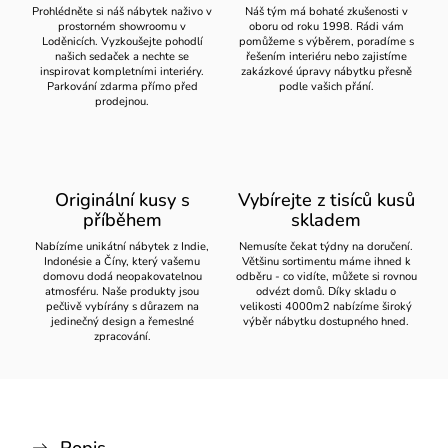
Prohlédněte si náš nábytek naživo v
Náš tým má bohaté zkušenosti v
prostorném showroomu v
oboru od roku 1998. Rádi vám
Loděnicích. Vyzkoušejte pohodlí
pomůžeme s výběrem, poradíme s
našich sedaček a nechte se
řešením interiéru nebo zajistíme
inspirovat kompletními interiéry.
zakázkové úpravy nábytku přesně
Parkování zdarma přímo před
podle vašich přání.
prodejnou.
Originální kusy s
Vybírejte z tisíců kusů
příběhem
skladem
Nabízíme unikátní nábytek z Indie,
Nemusíte čekat týdny na doručení.
Indonésie a Číny, který vašemu
Většinu sortimentu máme ihned k
domovu dodá neopakovatelnou
odběru - co vidíte, můžete si rovnou
atmosféru. Naše produkty jsou
odvézt domů. Díky skladu o
pečlivě vybírány s důrazem na
velikosti 4000m2 nabízíme široký
jedinečný design a řemeslné
výběr nábytku dostupného hned.
zpracování.