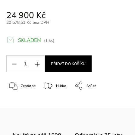
24 900 Kč
20 578,51 Kč bez DPH
SKLADEM
(1 ks)
PŘIDAT DO KOŠÍKU
Zeptat se
Hlídat
Sdílet