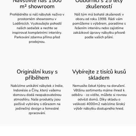
Navštivte náš 1500
Odborníci s 25 lety
m² showroom
zkušeností
Prohlédněte si náš nábytek naživo v
Náš tým má bohaté zkušenosti v
prostorném showroomu v
oboru od roku 1998. Rádi vám
Loděnicích. Vyzkoušejte pohodlí
pomůžeme s výběrem, poradíme s
našich sedaček a nechte se
řešením interiéru nebo zajistíme
inspirovat kompletními interiéry.
zakázkové úpravy nábytku přesně
Parkování zdarma přímo před
podle vašich přání.
prodejnou.
Originální kusy s
Vybírejte z tisíců kusů
příběhem
skladem
Nabízíme unikátní nábytek z Indie,
Nemusíte čekat týdny na doručení.
Indonésie a Číny, který vašemu
Většinu sortimentu máme ihned k
domovu dodá neopakovatelnou
odběru - co vidíte, můžete si rovnou
atmosféru. Naše produkty jsou
odvézt domů. Díky skladu o
pečlivě vybírány s důrazem na
velikosti 4000m2 nabízíme široký
jedinečný design a řemeslné
výběr nábytku dostupného hned.
zpracování.