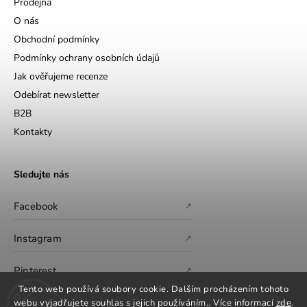
Prodejna
O nás
Obchodní podmínky
Podmínky ochrany osobních údajů
Jak ověřujeme recenze
Odebírat newsletter
B2B
Kontakty
Sledujte nás
Facebook
↗
Instagram
↗
Pinterest
↗
Tento web používá soubory cookie. Dalším procházením tohoto
webu vyjadřujete souhlas s jejich používáním.. Více informací
zde
.