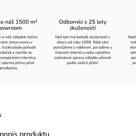
te náš 1500 m²
Odborníci s 25 lety
howroom
zkušeností
 si náš nábytek naživo
Náš tým má bohaté zkušenosti v
Nabí
orném showroomu v
oboru od roku 1998. Rádi vám
Ind
. Vyzkoušejte pohodlí
pomůžeme s výběrem, poradíme s
dom
edaček a nechte se
řešením interiéru nebo zajistíme
atm
kompletními interiéry.
zakázkové úpravy nábytku přesně
pe
í zdarma přímo před
podle vašich přání.
je
prodejnou.
s
 popis produktu