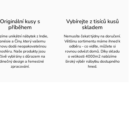
Originální kusy s
Vybírejte z tisíců kusů
příběhem
skladem
zíme unikátní nábytek z Indie,
Nemusíte čekat týdny na doručení.
onésie a Číny, který vašemu
Většinu sortimentu máme ihned k
ovu dodá neopakovatelnou
odběru - co vidíte, můžete si
osféru. Naše produkty jsou
rovnou odvézt domů. Díky skladu
člivě vybírány s důrazem na
o velikosti 4000m2 nabízíme
dinečný design a řemeslné
široký výběr nábytku dostupného
zpracování.
hned.