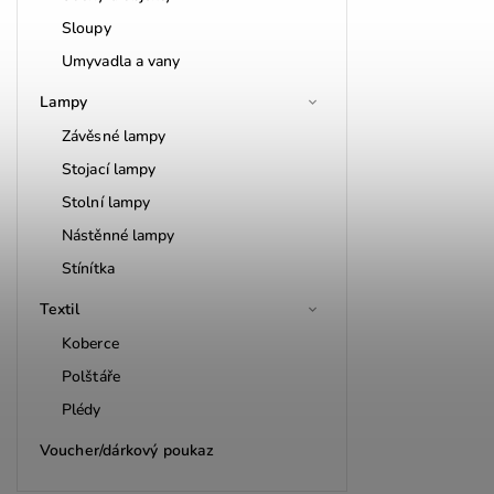
Sloupy
Umyvadla a vany
Lampy
Závěsné lampy
Stojací lampy
Stolní lampy
Nástěnné lampy
Stínítka
Textil
Koberce
Polštáře
Plédy
Voucher/dárkový poukaz