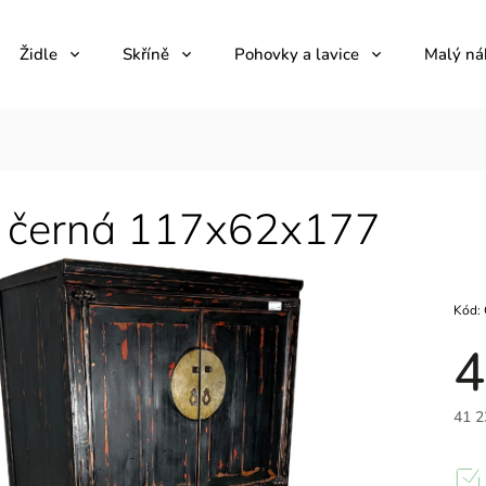
Židle
Skříně
Pohovky a lavice
Malý ná
ň černá 117x62x177
Kód:
4
41 2