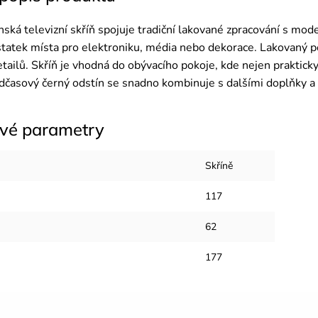
nská televizní skříň spojuje tradiční lakované zpracování s mod
statek místa pro elektroniku, média nebo dekorace. Lakovaný po
tailů. Skříň je vhodná do obývacího pokoje, kde nejen prakticky
nadčasový černý odstín se snadno kombinuje s dalšími doplňky 
vé parametry
Skříně
117
62
177