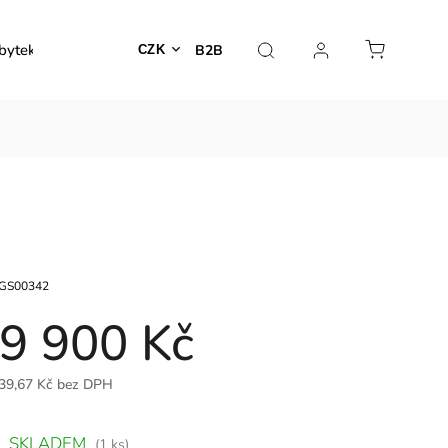
bytek
Venkovní nábytek
Dekorace
Lampy
B2B
CZK
GS00342
9 900 Kč
39,67 Kč bez DPH
SKLADEM
(1 ks)