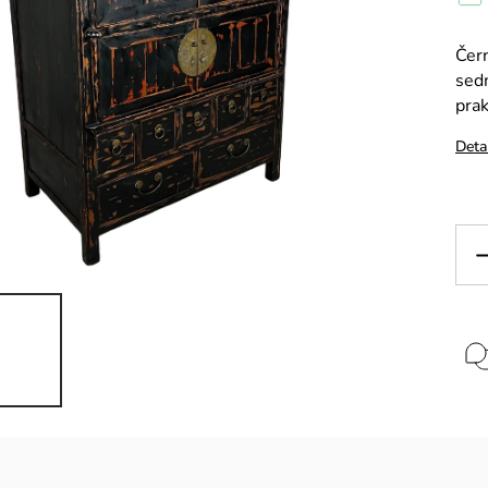
Čern
sed
prak
Deta