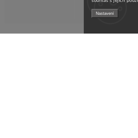
souhlas s jejich použ
Nastavení
Informace pro v
KONTAKT
Doprava a platb
info
@
gsfurniture.cz
Prodejna
+420 311 672 569
O nás
Facebook
Obchodní podmí
Instagram
Podmínky ochran
Jak ověřujeme re
Odebírat newsle
B2B
Kontakty