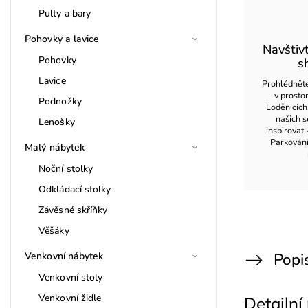
Pulty a bary
Pohovky a lavice
Navštiv
Pohovky
s
Lavice
Prohlédněte
v prost
Podnožky
Loděnicích
našich s
Lenošky
inspirovat 
Parkován
Malý nábytek
Noční stolky
Odkládací stolky
Závěsné skříňky
Věšáky
Popi
Venkovní nábytek
Venkovní stoly
Venkovní židle
Detailní