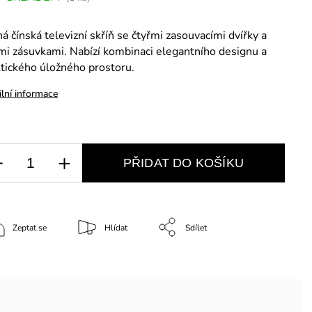
á čínská televizní skříň se čtyřmi zasouvacími dvířky a
mi zásuvkami. Nabízí kombinaci elegantního designu a
tického úložného prostoru.
ilní informace
PŘIDAT DO KOŠÍKU
Zeptat se
Hlídat
Sdílet