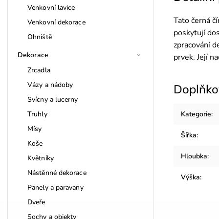
Venkovní lavice
Tato černá čí
Venkovní dekorace
poskytují do
Ohniště
zpracování de
Dekorace
prvek. Její 
Zrcadla
Vázy a nádoby
Doplňko
Svícny a lucerny
Truhly
Kategorie
:
Mísy
Šířka
:
Koše
Hloubka
:
Květníky
Nástěnné dekorace
Výška
:
Panely a paravany
Dveře
Sochy a objekty