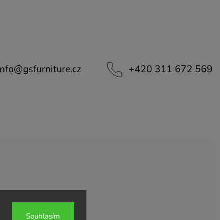
info
@
gsfurniture.cz
+420 311 672 569
Souhlasím