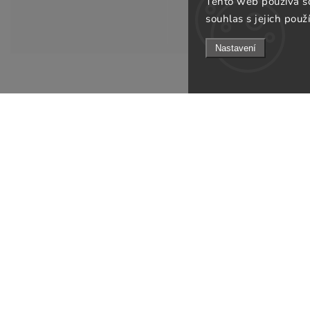
Tento web používá s
souhlas s jejich použ
Nastavení
Informace pro v
KONTAKT
Doprava a platb
info
@
gsfurniture.cz
Prodejna
+420 311 672 569
O nás
Facebook
Obchodní podmí
Instagram
Podmínky ochran
Jak ověřujeme re
Odebírat newsle
B2B
Kontakty