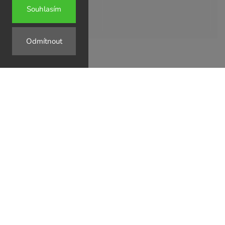
Souhlasím
Odmítnout
↗
↗
↗