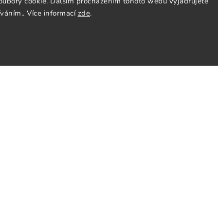
oubory cookie. Dalším procházením tohoto webu vyjadřujete
íváním.. Více informací
zde
.
ás
Sledujte nás
y
Facebook
Instagram
nky
Pinterest
y osobních údajů
cenze
tter