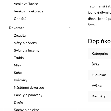
Venkovní lavice
Tato menší šatn
Venkovní dekorace
jednokřídlými d
Ohniště
dřeva, jemná pa
šatnu.
Dekorace
Zrcadla
Doplňko
Vázy a nádoby
Svícny a lucerny
Kategorie
:
Truhly
Šířka
:
Mísy
Koše
Hloubka
:
Květníky
Výška
:
Nástěnné dekorace
Panely a paravany
Rozměry
:
Dveře
Sochy a objekty