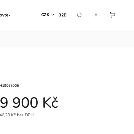
bytek
Venkovní nábytek
Dekorace
Lampy
B2B
CZK
H19068005
9 900 Kč
46,28 Kč bez DPH