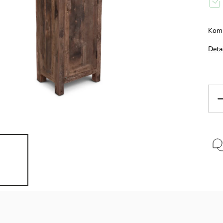
Komp
Deta