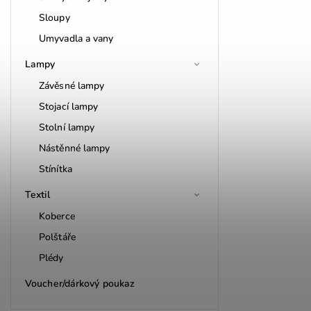
Sloupy
Umyvadla a vany
Lampy
Závěsné lampy
Stojací lampy
Stolní lampy
Nástěnné lampy
Stínítka
Textil
Koberce
Polštáře
Plédy
Voucher/dárkový poukaz