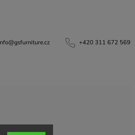
info
@
gsfurniture.cz
+420 311 672 569