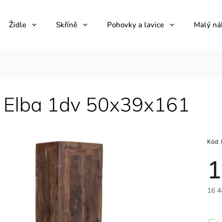
Židle
Skříně
Pohovky a lavice
Malý ná
ň Elba 1dv 50x39x161
Kód:
1
16 4