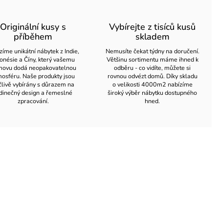
Originální kusy s
Vybírejte z tisíců kusů
příběhem
skladem
zíme unikátní nábytek z Indie,
Nemusíte čekat týdny na doručení.
onésie a Číny, který vašemu
Většinu sortimentu máme ihned k
ovu dodá neopakovatelnou
odběru - co vidíte, můžete si
osféru. Naše produkty jsou
rovnou odvézt domů. Díky skladu
člivě vybírány s důrazem na
o velikosti 4000m2 nabízíme
dinečný design a řemeslné
široký výběr nábytku dostupného
zpracování.
hned.