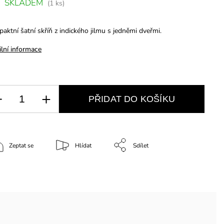
SKLADEM
(1 ks)
aktní šatní skříň z indického jilmu s jedněmi dveřmi.
ilní informace
PŘIDAT DO KOŠÍKU
Zeptat se
Hlídat
Sdílet