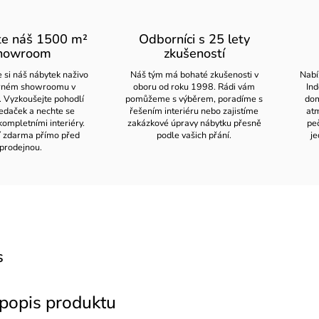
te náš 1500 m²
Odborníci s 25 lety
howroom
zkušeností
 si náš nábytek naživo
Náš tým má bohaté zkušenosti v
Nabí
orném showroomu v
oboru od roku 1998. Rádi vám
Ind
. Vyzkoušejte pohodlí
pomůžeme s výběrem, poradíme s
dom
edaček a nechte se
řešením interiéru nebo zajistíme
atm
kompletními interiéry.
zakázkové úpravy nábytku přesně
pe
í zdarma přímo před
podle vašich přání.
je
prodejnou.
s
 popis produktu