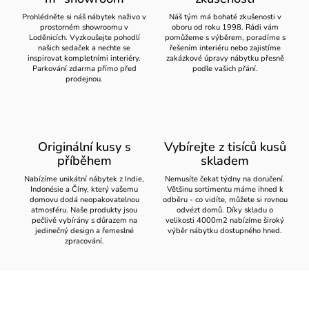
Prohlédněte si náš nábytek naživo v
Náš tým má bohaté zkušenosti v
prostorném showroomu v
oboru od roku 1998. Rádi vám
Loděnicích. Vyzkoušejte pohodlí
pomůžeme s výběrem, poradíme s
našich sedaček a nechte se
řešením interiéru nebo zajistíme
inspirovat kompletními interiéry.
zakázkové úpravy nábytku přesně
Parkování zdarma přímo před
podle vašich přání.
prodejnou.
Originální kusy s
Vybírejte z tisíců kusů
příběhem
skladem
Nabízíme unikátní nábytek z Indie,
Nemusíte čekat týdny na doručení.
Indonésie a Číny, který vašemu
Většinu sortimentu máme ihned k
domovu dodá neopakovatelnou
odběru - co vidíte, můžete si rovnou
atmosféru. Naše produkty jsou
odvézt domů. Díky skladu o
pečlivě vybírány s důrazem na
velikosti 4000m2 nabízíme široký
jedinečný design a řemeslné
výběr nábytku dostupného hned.
zpracování.