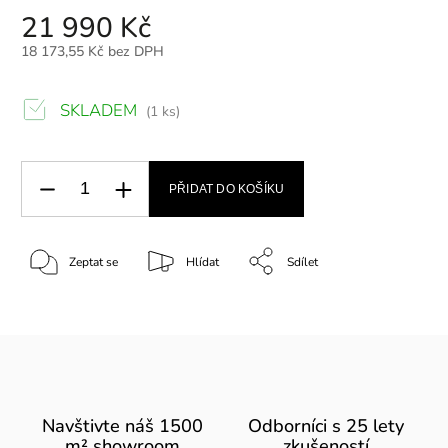
21 990 Kč
18 173,55 Kč bez DPH
SKLADEM
(1 ks)
PŘIDAT DO KOŠÍKU
Zeptat se
Hlídat
Sdílet
Navštivte náš 1500
Odborníci s 25 lety
m² showroom
zkušeností