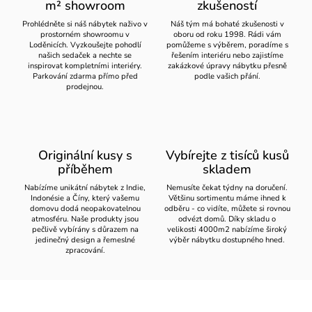
m² showroom
zkušeností
Prohlédněte si náš nábytek naživo v
Náš tým má bohaté zkušenosti v
prostorném showroomu v
oboru od roku 1998. Rádi vám
Loděnicích. Vyzkoušejte pohodlí
pomůžeme s výběrem, poradíme s
našich sedaček a nechte se
řešením interiéru nebo zajistíme
inspirovat kompletními interiéry.
zakázkové úpravy nábytku přesně
Parkování zdarma přímo před
podle vašich přání.
prodejnou.
Originální kusy s
Vybírejte z tisíců kusů
příběhem
skladem
Nabízíme unikátní nábytek z Indie,
Nemusíte čekat týdny na doručení.
Indonésie a Číny, který vašemu
Většinu sortimentu máme ihned k
domovu dodá neopakovatelnou
odběru - co vidíte, můžete si rovnou
atmosféru. Naše produkty jsou
odvézt domů. Díky skladu o
pečlivě vybírány s důrazem na
velikosti 4000m2 nabízíme široký
jedinečný design a řemeslné
výběr nábytku dostupného hned.
zpracování.