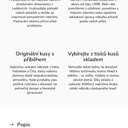
prostorném showroomu v
oboru od roku 1998. Rádi vám
Loděnicích. Vyzkoušejte pohodlí
pomůžeme s výběrem, poradíme s
našich sedaček a nechte se
řešením interiéru nebo zajistíme
inspirovat kompletními interiéry.
zakázkové úpravy nábytku přesně
Parkování zdarma přímo před
podle vašich přání.
prodejnou.
Originální kusy s
Vybírejte z tisíců kusů
příběhem
skladem
Nabízíme unikátní nábytek z Indie,
Nemusíte čekat týdny na doručení.
Indonésie a Číny, který vašemu
Většinu sortimentu máme ihned k
domovu dodá neopakovatelnou
odběru - co vidíte, můžete si rovnou
atmosféru. Naše produkty jsou
odvézt domů. Díky skladu o
pečlivě vybírány s důrazem na
velikosti 4000m2 nabízíme široký
jedinečný design a řemeslné
výběr nábytku dostupného hned.
zpracování.
Popis