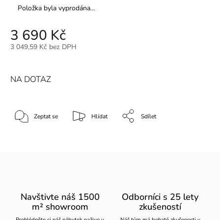
Položka byla vyprodána…
3 690 Kč
3 049,59 Kč bez DPH
NA DOTAZ
Zeptat se
Hlídat
Sdílet
Navštivte náš 1500
Odborníci s 25 lety
m² showroom
zkušeností
Prohlédněte si náš nábytek naživo v
Náš tým má bohaté zkušenosti v