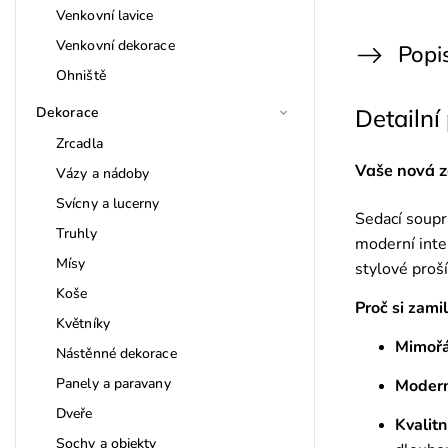
Venkovní lavice
Venkovní dekorace
Popi
Ohniště
Dekorace
Detailní
Zrcadla
Vaše nová z
Vázy a nádoby
Svícny a lucerny
Sedací soupr
Truhly
moderní inte
Mísy
stylové proší
Koše
Proč si zami
Květníky
Mimořá
Nástěnné dekorace
Panely a paravany
Modern
Dveře
Kvalitn
Sochy a objekty