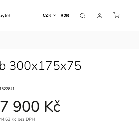
bytek
Venkovní nábytek
Dekorace
Lampy
B2B
CZK
erb 300x175x75
1522841
7 900 Kč
44,63 Kč bez DPH