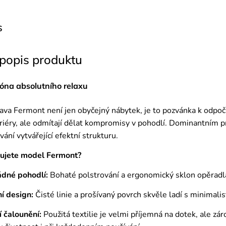
s
 popis produktu
óna absolutního relaxu
ava Fermont není jen obyčejný nábytek, je to pozvánka k odpočin
riéry, ale odmítají dělat kompromisy v pohodlí. Dominantním 
vání vytvářející efektní strukturu.
lujete model Fermont?
dné pohodlí:
Bohaté polstrování a ergonomický sklon opěradla z
í design:
Čisté linie a prošívaný povrch skvěle ladí s minimalis
í čalounění:
Použitá textilie je velmi příjemná na dotek, ale zá