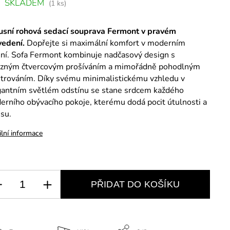
SKLADEM
(1 ks)
usní rohová sedací souprava Fermont v pravém
vedení.
Dopřejte si maximální komfort v moderním
ní.
Sofa Fermont kombinuje nadčasový design s
azným čtvercovým prošíváním a mimořádně pohodlným
strováním.
Díky svému minimalistickému vzhledu v
gantním světlém odstínu se stane srdcem každého
erního obývacího pokoje,
kterému dodá pocit útulnosti a
su.
ilní informace
PŘIDAT DO KOŠÍKU