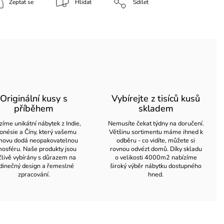
Zeptat se
Hlídat
Sdílet
Originální kusy s
Vybírejte z tisíců kusů
příběhem
skladem
zíme unikátní nábytek z Indie,
Nemusíte čekat týdny na doručení.
onésie a Číny, který vašemu
Většinu sortimentu máme ihned k
ovu dodá neopakovatelnou
odběru - co vidíte, můžete si
osféru. Naše produkty jsou
rovnou odvézt domů. Díky skladu
člivě vybírány s důrazem na
o velikosti 4000m2 nabízíme
dinečný design a řemeslné
široký výběr nábytku dostupného
zpracování.
hned.