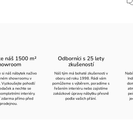
te náš 1500 m²
Odborníci s 25 lety
howroom
zkušeností
 si náš nábytek naživo
Náš tým má bohaté zkušenosti v
Nabí
orném showroomu v
oboru od roku 1998. Rádi vám
Ind
. Vyzkoušejte pohodlí
pomůžeme s výběrem, poradíme s
dom
edaček a nechte se
řešením interiéru nebo zajistíme
atm
kompletními interiéry.
zakázkové úpravy nábytku přesně
pe
í zdarma přímo před
podle vašich přání.
je
prodejnou.