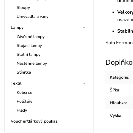
dlouhou
Sloupy
Velkory
Umyvadla a vany
usazení
Lampy
Stabiln
Závěsné lampy
Sofa Fermont
Stojací lampy
Stolní lampy
Doplňko
Nástěnné lampy
Stínítka
Kategorie
:
Textil
Šířka
:
Koberce
Polštáře
Hloubka
:
Plédy
Výška
:
Voucher/dárkový poukaz