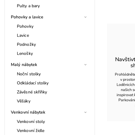
Pulty a bary
Pohovky a lavice
Pohovky
Lavice
Podnožky
Lenošky
Navštiv
Malý nábytek
s
Noční stolky
Prohlédněte
v prost
Odkládací stolky
Loděnicích
našich s
Závěsné skříňky
inspirovat 
Parkován
Věšáky
Venkovní nábytek
Venkovní stoly
Venkovní židle