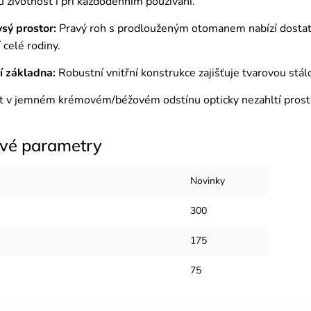
 životnost i při každodenním používání.
sý prostor:
Pravý roh s prodlouženým otomanem nabízí dostatek
 celé rodiny.
í základna:
Robustní vnitřní konstrukce zajišťuje tvarovou stá
 v jemném krémovém/béžovém odstínu opticky nezahltí prosto
vé parametry
Novinky
300
175
75