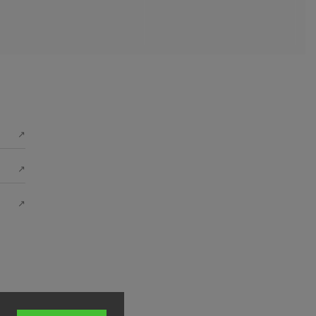
↗
↗
↗