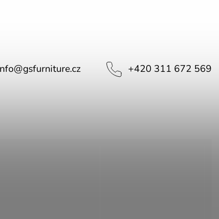
info
@
gsfurniture.cz
+420 311 672 569