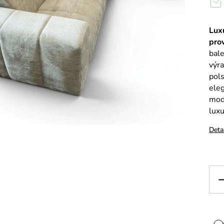
Lux
pro
bale
výr
pol
ele
mod
luxu
Deta