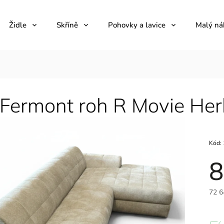
Židle
Skříně
Pohovky a lavice
Malý ná
 Fermont roh R Movie H
Kód:
8
72 6