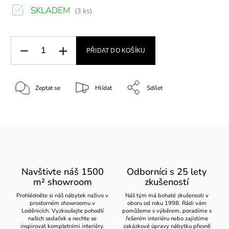
SKLADEM
(3 ks)
PŘIDAT DO KOŠÍKU
Zeptat se
Hlídat
Sdílet
Navštivte náš 1500
Odborníci s 25 lety
m² showroom
zkušeností
Prohlédněte si náš nábytek naživo v
Náš tým má bohaté zkušenosti v
prostorném showroomu v
oboru od roku 1998. Rádi vám
Loděnicích. Vyzkoušejte pohodlí
pomůžeme s výběrem, poradíme s
našich sedaček a nechte se
řešením interiéru nebo zajistíme
inspirovat kompletními interiéry.
zakázkové úpravy nábytku přesně