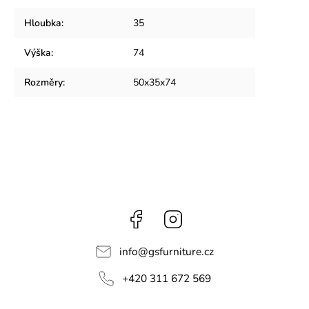
Hloubka
:
35
Výška
:
74
Rozměry
:
50x35x74
Facebook
Instagram
info
@
gsfurniture.cz
+420 311 672 569