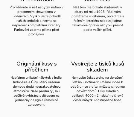
Prohlédněte si náš nábytek naživo v
Náš tým má bohaté zkušenosti v
prostorném showroomu v
oboru od roku 1998. Rádi vám
Loděnicích. Vyzkoušejte pohodlí
pomůžeme s výběrem, poradíme s
našich sedaček a nechte se
řešením interiéru nebo zajistíme
inspirovat kompletními interiéry.
zakázkové úpravy nábytku přesně
Parkování zdarma přímo před
podle vašich přání.
prodejnou.
Originální kusy s
Vybírejte z tisíců kusů
příběhem
skladem
Nabízíme unikátní nábytek z Indie,
Nemusíte čekat týdny na doručení.
Indonésie a Číny, který vašemu
Většinu sortimentu máme ihned k
domovu dodá neopakovatelnou
odběru - co vidíte, můžete si rovnou
atmosféru. Naše produkty jsou
odvézt domů. Díky skladu o
pečlivě vybírány s důrazem na
velikosti 4000m2 nabízíme široký
jedinečný design a řemeslné
výběr nábytku dostupného hned.
zpracování.