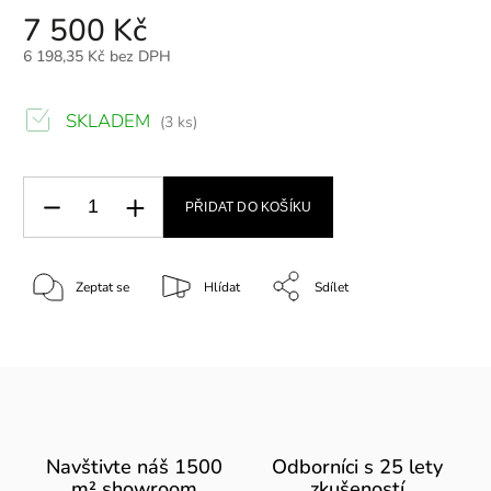
7 500 Kč
6 198,35 Kč bez DPH
SKLADEM
(3 ks)
PŘIDAT DO KOŠÍKU
Zeptat se
Hlídat
Sdílet
Navštivte náš 1500
Odborníci s 25 lety
m² showroom
zkušeností