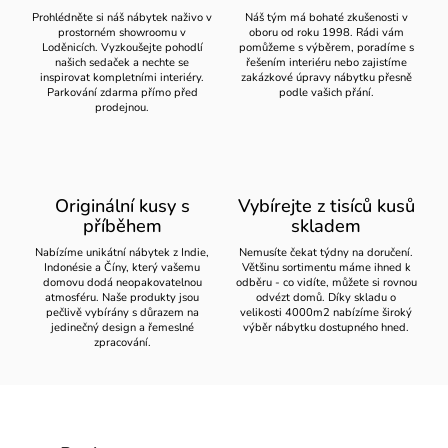
Prohlédněte si náš nábytek naživo v
Náš tým má bohaté zkušenosti v
prostorném showroomu v
oboru od roku 1998. Rádi vám
Loděnicích. Vyzkoušejte pohodlí
pomůžeme s výběrem, poradíme s
našich sedaček a nechte se
řešením interiéru nebo zajistíme
inspirovat kompletními interiéry.
zakázkové úpravy nábytku přesně
Parkování zdarma přímo před
podle vašich přání.
prodejnou.
Originální kusy s
Vybírejte z tisíců kusů
příběhem
skladem
Nabízíme unikátní nábytek z Indie,
Nemusíte čekat týdny na doručení.
Indonésie a Číny, který vašemu
Většinu sortimentu máme ihned k
domovu dodá neopakovatelnou
odběru - co vidíte, můžete si rovnou
atmosféru. Naše produkty jsou
odvézt domů. Díky skladu o
pečlivě vybírány s důrazem na
velikosti 4000m2 nabízíme široký
jedinečný design a řemeslné
výběr nábytku dostupného hned.
zpracování.