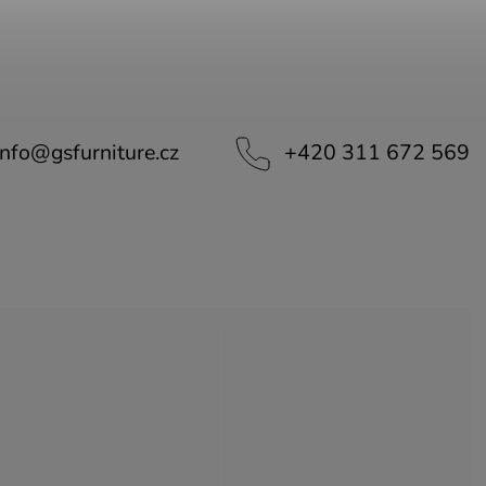
info
@
gsfurniture.cz
+420 311 672 569