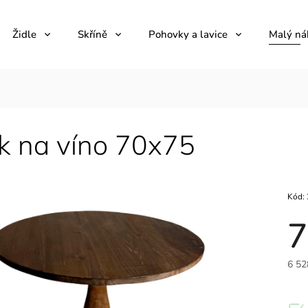
Židle
Skříně
Pohovky a lavice
Malý ná
ek na víno 70x75
Kód:
7
6 52