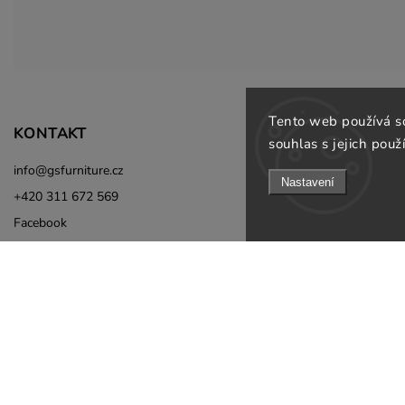
Tento web používá s
Informace pro v
KONTAKT
souhlas s jejich použ
Doprava a platb
info
@
gsfurniture.cz
Nastavení
Prodejna
+420 311 672 569
O nás
Facebook
Obchodní podmí
Instagram
Podmínky ochran
Jak ověřujeme re
Odebírat newsle
B2B
Kontakty