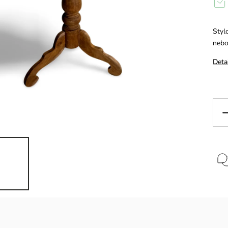
Styl
nebo
Deta