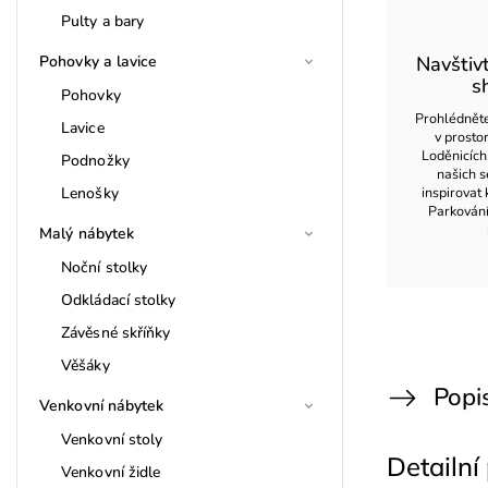
Pulty a bary
Pohovky a lavice
Navštiv
s
Pohovky
Prohlédněte
Lavice
v prost
Loděnicích
Podnožky
našich s
Lenošky
inspirovat 
Parkován
Malý nábytek
Noční stolky
Odkládací stolky
Závěsné skříňky
Věšáky
Popi
Venkovní nábytek
Venkovní stoly
Detailní
Venkovní židle