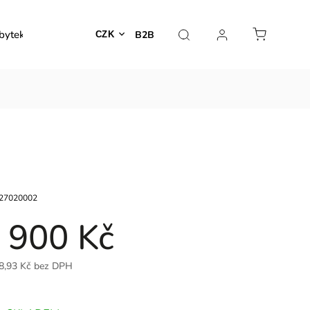
bytek
Venkovní nábytek
Dekorace
Lampy
B2B
CZK
27020002
 900 Kč
8,93 Kč bez DPH