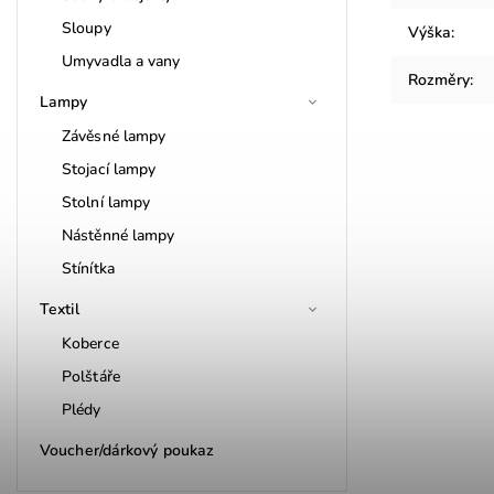
Sloupy
Výška
:
Umyvadla a vany
Rozměry
:
Lampy
Závěsné lampy
Stojací lampy
Stolní lampy
Nástěnné lampy
Stínítka
Textil
Koberce
Polštáře
Plédy
Voucher/dárkový poukaz