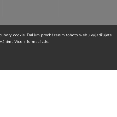
oubory cookie. Dalším procházením tohoto webu vyjadřujete
ás
Sledujte nás
íváním.. Více informací
zde
.
y
Facebook
Instagram
nky
Pinterest
y osobních údajů
cenze
tter