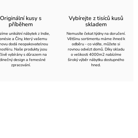
Originální kusy s
Vybírejte z tisíců kusů
příběhem
skladem
zíme unikátní nábytek z Indie,
Nemusíte čekat týdny na doručení.
onésie a Číny, který vašemu
Většinu sortimentu máme ihned k
ovu dodá neopakovatelnou
odběru - co vidíte, můžete si
osféru. Naše produkty jsou
rovnou odvézt domů. Díky skladu
člivě vybírány s důrazem na
o velikosti 4000m2 nabízíme
dinečný design a řemeslné
široký výběr nábytku dostupného
zpracování.
hned.