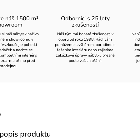
te náš 1500 m²
Odborníci s 25 lety
howroom
zkušeností
 si náš nábytek naživo
Náš tým má bohaté zkušenosti v
Nabí
orném showroomu v
oboru od roku 1998. Rádi vám
Ind
. Vyzkoušejte pohodlí
pomůžeme s výběrem, poradíme s
dom
edaček a nechte se
řešením interiéru nebo zajistíme
atm
kompletními interiéry.
zakázkové úpravy nábytku přesně
pe
í zdarma přímo před
podle vašich přání.
je
prodejnou.
s
 popis produktu