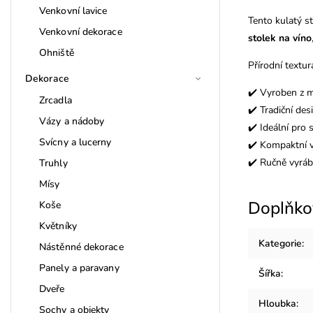
Venkovní lavice
Tento kulatý s
Venkovní dekorace
stolek na víno
Ohniště
Přírodní textur
Dekorace
✔️ Vyroben z m
Zrcadla
✔️ Tradiční de
Vázy a nádoby
✔️ Ideální pro 
Svícny a lucerny
✔️ Kompaktní v
✔️ Ručně vyráb
Truhly
Mísy
Doplňko
Koše
Květníky
Kategorie
:
Nástěnné dekorace
Panely a paravany
Šířka
:
Dveře
Hloubka
:
Sochy a objekty