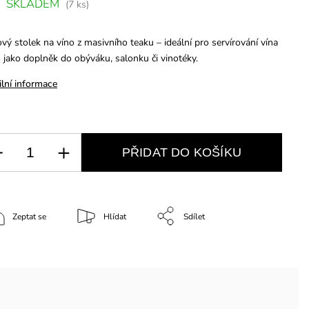
SKLADEM
(7 ks)
ový stolek na víno z masivního teaku – ideální pro servírování vína
 jako doplněk do obýváku, salonku či vinotéky.
ilní informace
PŘIDAT DO KOŠÍKU
Zeptat se
Hlídat
Sdílet