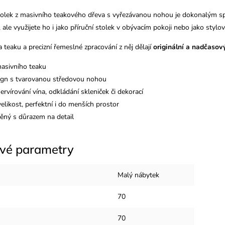
tolek z masivního teakového dřeva s vyřezávanou nohou je dokonalým spo
, ale využijete ho i jako příruční stolek v obývacím pokoji nebo jako styl
a teaku a precizní řemeslné zpracování z něj dělají
originální a nadčasov
asivního teaku
sign s tvarovanou středovou nohou
servírování vína, odkládání skleniček či dekorací
elikost, perfektní i do menších prostor
ěný s důrazem na detail
vé parametry
Malý nábytek
70
70