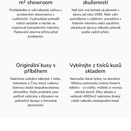
m² showroom
zkušeností
Prohlédněte si náš nábytek naživo v
Náš tým má bohaté zkušenosti v
prostorném showroomu v
oboru od roku 1998. Rádi vám
Loděnicích. Vyzkoušejte pohodlí
pomůžeme s výběrem, poradíme s
našich sedaček a nechte se
řešením interiéru nebo zajistíme
inspirovat kompletními interiéry.
zakázkové úpravy nábytku přesně
Parkování zdarma přímo před
podle vašich přání.
prodejnou.
Originální kusy s
Vybírejte z tisíců kusů
příběhem
skladem
Nabízíme unikátní nábytek z Indie,
Nemusíte čekat týdny na doručení.
Indonésie a Číny, který vašemu
Většinu sortimentu máme ihned k
domovu dodá neopakovatelnou
odběru - co vidíte, můžete si rovnou
atmosféru. Naše produkty jsou
odvézt domů. Díky skladu o
pečlivě vybírány s důrazem na
velikosti 4000m2 nabízíme široký
jedinečný design a řemeslné
výběr nábytku dostupného hned.
zpracování.