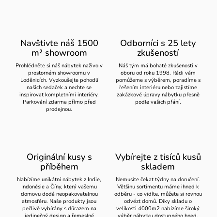
Navštivte náš 1500
Odborníci s 25 lety
m² showroom
zkušeností
Prohlédněte si náš nábytek naživo v
Náš tým má bohaté zkušenosti v
prostorném showroomu v
oboru od roku 1998. Rádi vám
Loděnicích. Vyzkoušejte pohodlí
pomůžeme s výběrem, poradíme s
našich sedaček a nechte se
řešením interiéru nebo zajistíme
inspirovat kompletními interiéry.
zakázkové úpravy nábytku přesně
Parkování zdarma přímo před
podle vašich přání.
prodejnou.
Originální kusy s
Vybírejte z tisíců kusů
příběhem
skladem
Nabízíme unikátní nábytek z Indie,
Nemusíte čekat týdny na doručení.
Indonésie a Číny, který vašemu
Většinu sortimentu máme ihned k
domovu dodá neopakovatelnou
odběru - co vidíte, můžete si rovnou
atmosféru. Naše produkty jsou
odvézt domů. Díky skladu o
pečlivě vybírány s důrazem na
velikosti 4000m2 nabízíme široký
jedinečný design a řemeslné
výběr nábytku dostupného hned.