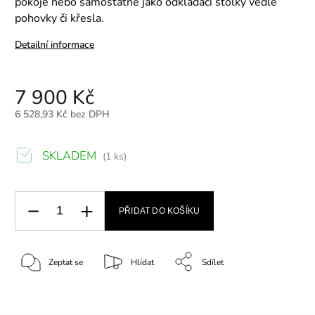
pokoje nebo samostatně jako odkládací stolky vedle
pohovky či křesla.
Detailní informace
7 900 Kč
6 528,93 Kč bez DPH
SKLADEM
(1 ks)
PŘIDAT DO KOŠÍKU
Zeptat se
Hlídat
Sdílet