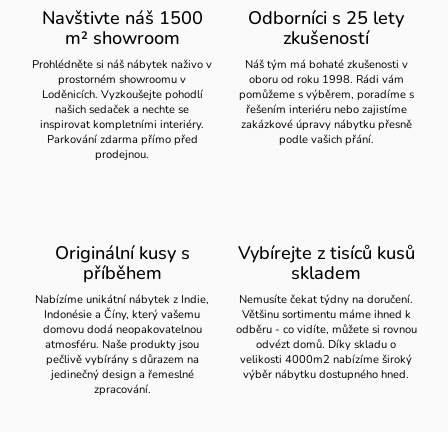
Navštivte náš 1500
Odborníci s 25 lety
m² showroom
zkušeností
Prohlédněte si náš nábytek naživo v
Náš tým má bohaté zkušenosti v
prostorném showroomu v
oboru od roku 1998. Rádi vám
Loděnicích. Vyzkoušejte pohodlí
pomůžeme s výběrem, poradíme s
našich sedaček a nechte se
řešením interiéru nebo zajistíme
inspirovat kompletními interiéry.
zakázkové úpravy nábytku přesně
Parkování zdarma přímo před
podle vašich přání.
prodejnou.
Originální kusy s
Vybírejte z tisíců kusů
příběhem
skladem
Nabízíme unikátní nábytek z Indie,
Nemusíte čekat týdny na doručení.
Indonésie a Číny, který vašemu
Většinu sortimentu máme ihned k
domovu dodá neopakovatelnou
odběru - co vidíte, můžete si rovnou
atmosféru. Naše produkty jsou
odvézt domů. Díky skladu o
pečlivě vybírány s důrazem na
velikosti 4000m2 nabízíme široký
jedinečný design a řemeslné
výběr nábytku dostupného hned.
zpracování.