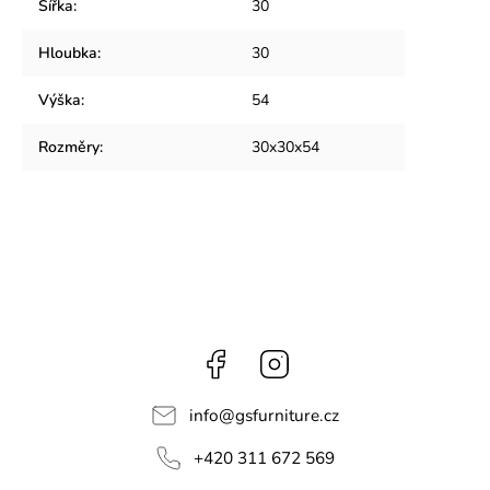
Šířka
:
30
Hloubka
:
30
Výška
:
54
Rozměry
:
30x30x54
Facebook
Instagram
info
@
gsfurniture.cz
+420 311 672 569