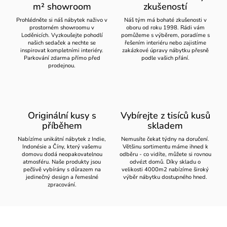
m² showroom
zkušeností
Prohlédněte si náš nábytek naživo v
Náš tým má bohaté zkušenosti v
prostorném showroomu v
oboru od roku 1998. Rádi vám
Loděnicích. Vyzkoušejte pohodlí
pomůžeme s výběrem, poradíme s
našich sedaček a nechte se
řešením interiéru nebo zajistíme
inspirovat kompletními interiéry.
zakázkové úpravy nábytku přesně
Parkování zdarma přímo před
podle vašich přání.
prodejnou.
Originální kusy s
Vybírejte z tisíců kusů
příběhem
skladem
Nabízíme unikátní nábytek z Indie,
Nemusíte čekat týdny na doručení.
Indonésie a Číny, který vašemu
Většinu sortimentu máme ihned k
domovu dodá neopakovatelnou
odběru - co vidíte, můžete si rovnou
atmosféru. Naše produkty jsou
odvézt domů. Díky skladu o
pečlivě vybírány s důrazem na
velikosti 4000m2 nabízíme široký
jedinečný design a řemeslné
výběr nábytku dostupného hned.
zpracování.