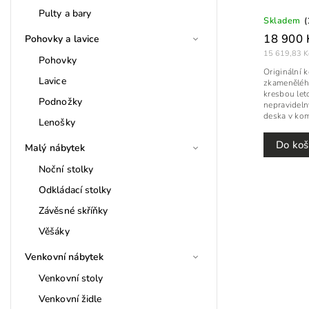
Pulty a bary
Skladem
(
18 900 
Pohovky a lavice
15 619,83 K
Pohovky
Originální 
Lavice
zkamenělého
kresbou let
Podnožky
nepravideln
deska v kom
Lenošky
Do koš
Malý nábytek
Noční stolky
Odkládací stolky
Závěsné skříňky
Věšáky
Venkovní nábytek
Venkovní stoly
Venkovní židle