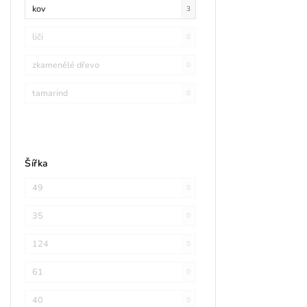
kov
3
liči
0
zkamenělé dřevo
0
tamarind
0
Šířka
49
0
35
0
124
0
61
0
40
0