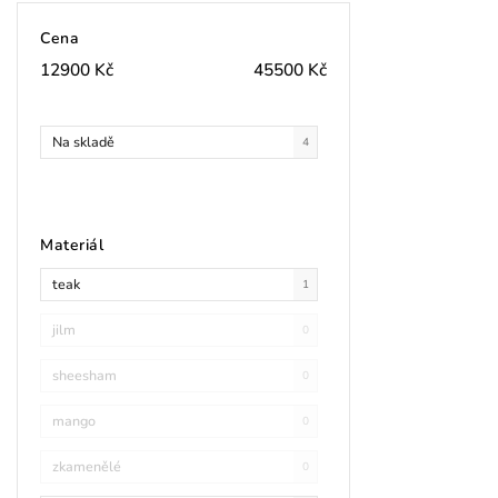
Cena
12900
Kč
45500
Kč
Na skladě
4
Materiál
teak
1
jilm
0
sheesham
0
mango
0
zkamenělé
0