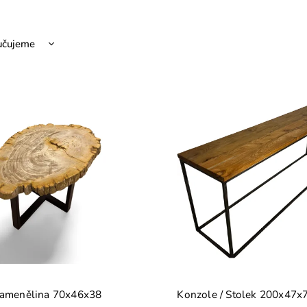
učujeme
nější
žší
dávanější
dně
kamenělina 70x46x38
Konzole / Stolek 200x47x