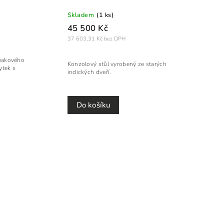
Skladem
(1 ks)
45 500 Kč
37 603,31 Kč bez DPH
teakového
Konzolový stůl vyrobený ze starých
ytek s
indických dveří.
Do košíku