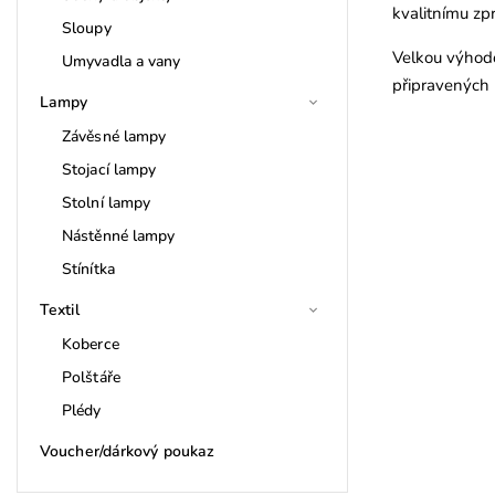
kvalitnímu zp
Sloupy
Velkou výhod
Umyvadla a vany
připravených
Lampy
Závěsné lampy
Stojací lampy
Stolní lampy
Nástěnné lampy
Stínítka
Textil
Koberce
Polštáře
Plédy
Voucher/dárkový poukaz