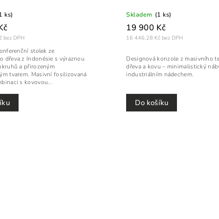
1 ks)
Skladem
(1 ks)
Kč
19 900 Kč
č bez DPH
16 446,28 Kč bez DPH
konferenční stolek ze
 dřeva z Indonésie s výraznou
Designová konzole z masivního 
okruhů a přirozeným
dřeva a kovu – minimalistický náb
ým tvarem. Masivní fosilizovaná
industriálním nádechem.
binaci s kovovou...
íku
Do košíku