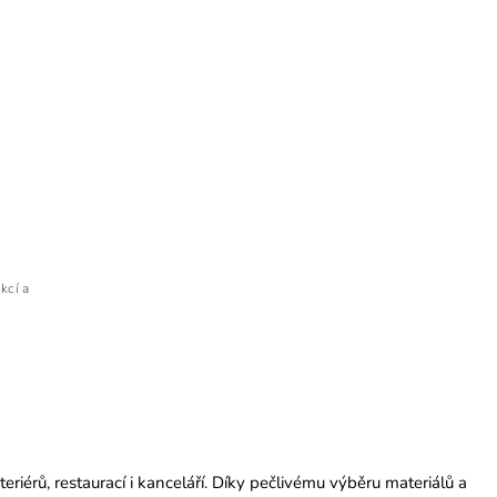
6
kcí a
teriérů, restaurací i kanceláří. Díky pečlivému výběru materiálů a