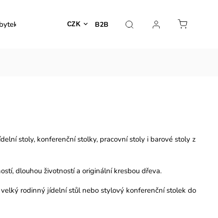
bytek
Venkovní nábytek
Dekorace
Lampy
B2B
CZK
ní stoly, konferenční stolky, pracovní stoly i barové stoly z
stí, dlouhou životností a originální kresbou dřeva.
e velký rodinný jídelní stůl nebo stylový konferenční stolek do