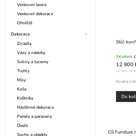
Venkovní lavice
Venkovní dekorace
Ohniště
Dekorace
Stůl konf
Zrcadla
Vázy a nádoby
Skladem
(
Svícny a lucerny
12 900 
Truhly
10 661,16 K
Mísy
Kovaný indi
Koše
Do koš
Květníky
Nástěnné dekorace
Panely a paravany
Dveře
GS Furniture n
Sochy a objekty