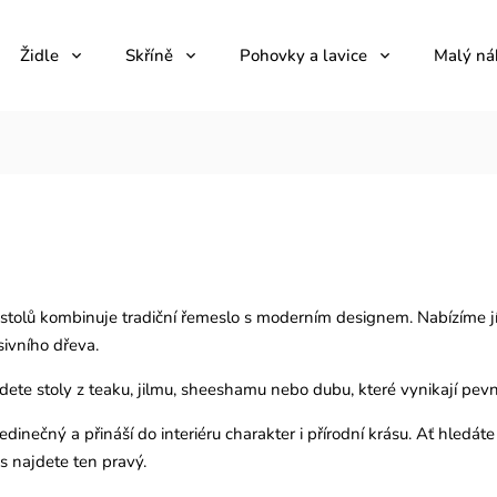
Židle
Skříně
Pohovky a lavice
Malý ná
tolů kombinuje tradiční řemeslo s moderním designem. Nabízíme jídel
sivního dřeva.
ete stoly z teaku, jilmu, sheeshamu nebo dubu, které vynikají pevno
edinečný a přináší do interiéru charakter i přírodní krásu. Ať hledát
s najdete ten pravý.