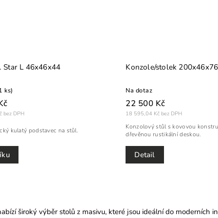
. Star L 46x46x44
Konzole/stolek 200x46x7
1 ks)
Na dotaz
Kč
22 500 Kč
č bez DPH
18 595,04 Kč bez DPH
Konzolový stůl s kovovou konstru
cký kulatý podstavec na stůl.
dřevěnou rustikální deskou.
Detail
íku
abízí široký výběr stolů z masivu, které jsou ideální do moderních in