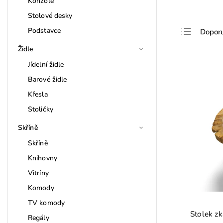
Konzole
Stolové desky
Podstavce
Dopor
Nejlev
Židle
Nejdra
Jídelní židle
Barové židle
Nejpro
Křesla
Abece
Stoličky
Skříně
Skříně
Knihovny
Vitríny
Komody
TV komody
Stolek z
Regály