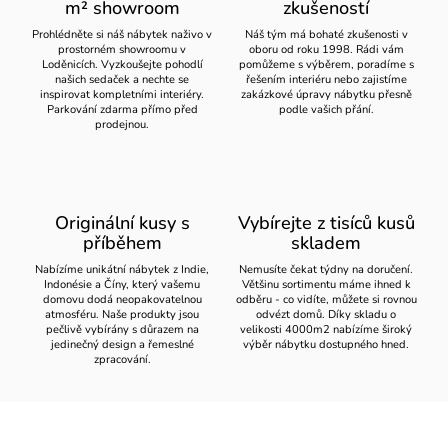
m² showroom
zkušeností
Prohlédněte si náš nábytek naživo v
Náš tým má bohaté zkušenosti v
prostorném showroomu v
oboru od roku 1998. Rádi vám
Loděnicích. Vyzkoušejte pohodlí
pomůžeme s výběrem, poradíme s
našich sedaček a nechte se
řešením interiéru nebo zajistíme
inspirovat kompletními interiéry.
zakázkové úpravy nábytku přesně
Parkování zdarma přímo před
podle vašich přání.
prodejnou.
Originální kusy s
Vybírejte z tisíců kusů
příběhem
skladem
Nabízíme unikátní nábytek z Indie,
Nemusíte čekat týdny na doručení.
Indonésie a Číny, který vašemu
Většinu sortimentu máme ihned k
domovu dodá neopakovatelnou
odběru - co vidíte, můžete si rovnou
atmosféru. Naše produkty jsou
odvézt domů. Díky skladu o
pečlivě vybírány s důrazem na
velikosti 4000m2 nabízíme široký
jedinečný design a řemeslné
výběr nábytku dostupného hned.
zpracování.