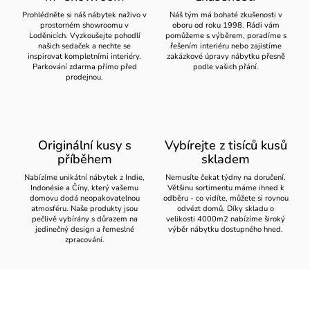
Prohlédněte si náš nábytek naživo v
Náš tým má bohaté zkušenosti v
prostorném showroomu v
oboru od roku 1998. Rádi vám
Loděnicích. Vyzkoušejte pohodlí
pomůžeme s výběrem, poradíme s
našich sedaček a nechte se
řešením interiéru nebo zajistíme
inspirovat kompletními interiéry.
zakázkové úpravy nábytku přesně
Parkování zdarma přímo před
podle vašich přání.
prodejnou.
Originální kusy s
Vybírejte z tisíců kusů
příběhem
skladem
Nabízíme unikátní nábytek z Indie,
Nemusíte čekat týdny na doručení.
Indonésie a Číny, který vašemu
Většinu sortimentu máme ihned k
domovu dodá neopakovatelnou
odběru - co vidíte, můžete si rovnou
atmosféru. Naše produkty jsou
odvézt domů. Díky skladu o
pečlivě vybírány s důrazem na
velikosti 4000m2 nabízíme široký
jedinečný design a řemeslné
výběr nábytku dostupného hned.
zpracování.