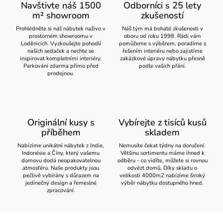
Navštivte náš 1500
Odborníci s 25 lety
m² showroom
zkušeností
Prohlédněte si náš nábytek naživo v
Náš tým má bohaté zkušenosti v
prostorném showroomu v
oboru od roku 1998. Rádi vám
Loděnicích. Vyzkoušejte pohodlí
pomůžeme s výběrem, poradíme s
našich sedaček a nechte se
řešením interiéru nebo zajistíme
inspirovat kompletními interiéry.
zakázkové úpravy nábytku přesně
Parkování zdarma přímo před
podle vašich přání.
prodejnou.
Originální kusy s
Vybírejte z tisíců kusů
příběhem
skladem
Nabízíme unikátní nábytek z Indie,
Nemusíte čekat týdny na doručení.
Indonésie a Číny, který vašemu
Většinu sortimentu máme ihned k
domovu dodá neopakovatelnou
odběru - co vidíte, můžete si rovnou
atmosféru. Naše produkty jsou
odvézt domů. Díky skladu o
pečlivě vybírány s důrazem na
velikosti 4000m2 nabízíme široký
jedinečný design a řemeslné
výběr nábytku dostupného hned.
zpracování.