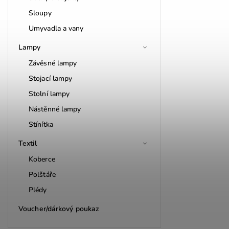
Sloupy
Umyvadla a vany
Lampy
Závěsné lampy
Stojací lampy
Stolní lampy
Nástěnné lampy
Stínítka
Textil
Koberce
Polštáře
Plédy
Voucher/dárkový poukaz