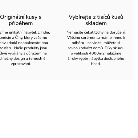
Originální kusy s
Vybírejte z tisíců kusů
příběhem
skladem
zíme unikátní nábytek z Indie,
Nemusíte čekat týdny na doručení.
onésie a Číny, který vašemu
Většinu sortimentu máme ihned k
ovu dodá neopakovatelnou
odběru - co vidíte, můžete si
osféru. Naše produkty jsou
rovnou odvézt domů. Díky skladu
člivě vybírány s důrazem na
o velikosti 4000m2 nabízíme
dinečný design a řemeslné
široký výběr nábytku dostupného
zpracování.
hned.