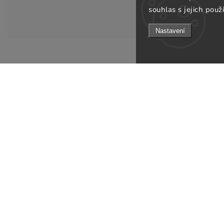
souhlas s jejich použ
Nastavení
Informace pro v
KONTAKT
Doprava a platb
info
@
gsfurniture.cz
Prodejna
+420 311 672 569
O nás
Facebook
Obchodní podmí
Instagram
Podmínky ochran
Jak ověřujeme re
Odebírat newsle
B2B
Kontakty