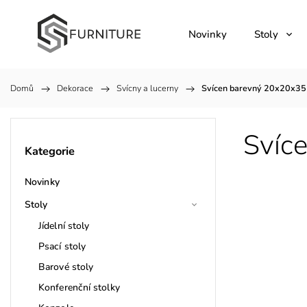
Novinky
Stoly
Domů
/
Dekorace
/
Svícny a lucerny
/
Svícen barevný 20x20x35
Svíc
Kategorie
Novinky
Stoly
Jídelní stoly
Psací stoly
Barové stoly
Konferenční stolky