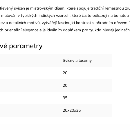
dřevěný svícen je mistrovským dílem, které spojuje tradiční řemeslnou 
ě malován v typických indických vzorech, které často odkazují na bohatou hi
rev a detailních motivů, vytvářejí fascinující kontrast s přírodním dřevem
h orientální elegance a je ideálním doplňkem pro ty, kdo hledají jedineč
vé parametry
Svícny a lucerny
20
20
35
20x20x35