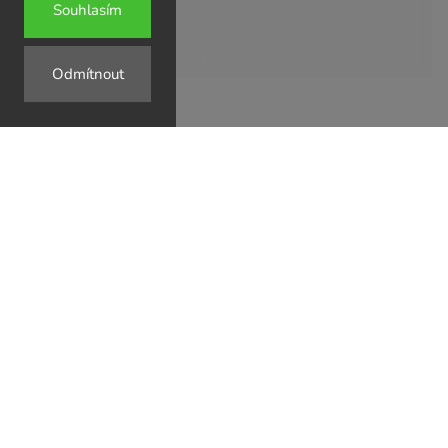
Souhlasím
Odmítnout
↗
↗
↗