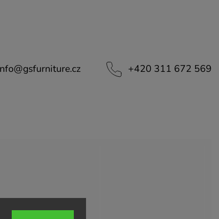
info
@
gsfurniture.cz
+420 311 672 569