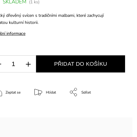
SKLADEM
(1 ks)
cký dřevěný svícen s tradičními malbami, které zachycují
tou kulturní historii.
ilní informace
PŘIDAT DO KOŠÍKU
Zeptat se
Hlídat
Sdílet