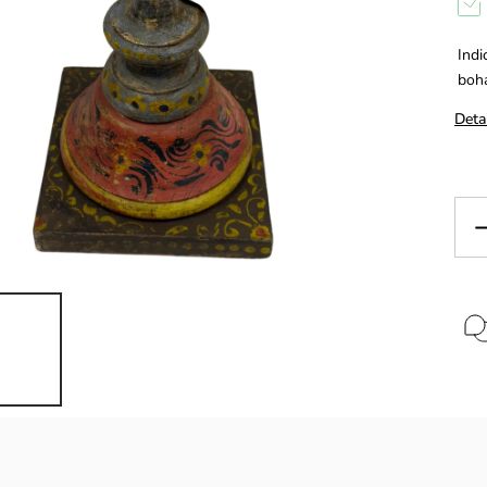
Indi
boha
Deta