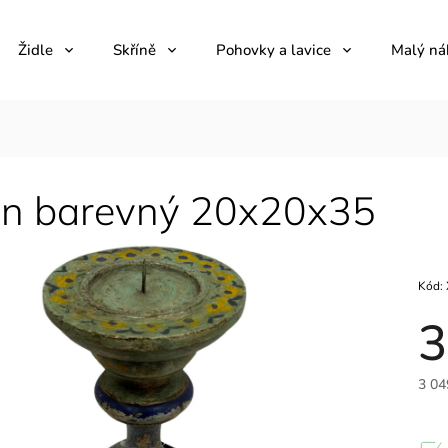
Židle
Skříně
Pohovky a lavice
Malý ná
en barevný 20x20x35
Kód:
3
3 04