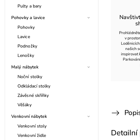
Pulty a bary
Navštiv
Pohovky a lavice
s
Pohovky
Prohlédněte
Lavice
v prost
Loděnicích
Podnožky
našich s
inspirovat 
Lenošky
Parkován
Malý nábytek
Noční stolky
Odkládací stolky
Závěsné skříňky
Věšáky
Popi
Venkovní nábytek
Venkovní stoly
Detailní
Venkovní židle