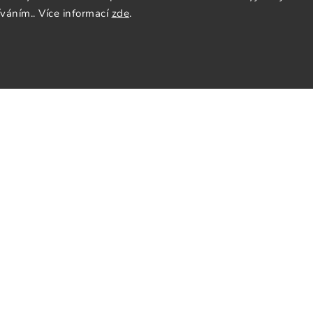
íváním.. Více informací
zde
.
ás
Sledujte nás
y
Facebook
Instagram
nky
Pinterest
y osobních údajů
cenze
tter