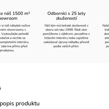
te náš 1500 m²
Odborníci s 25 lety
howroom
zkušeností
 si náš nábytek naživo
Náš tým má bohaté zkušenosti v
Nabí
orném showroomu v
oboru od roku 1998. Rádi vám
Ind
. Vyzkoušejte pohodlí
pomůžeme s výběrem, poradíme s
dom
edaček a nechte se
řešením interiéru nebo zajistíme
atm
kompletními interiéry.
zakázkové úpravy nábytku přesně
pe
í zdarma přímo před
podle vašich přání.
je
prodejnou.
s
 popis produktu