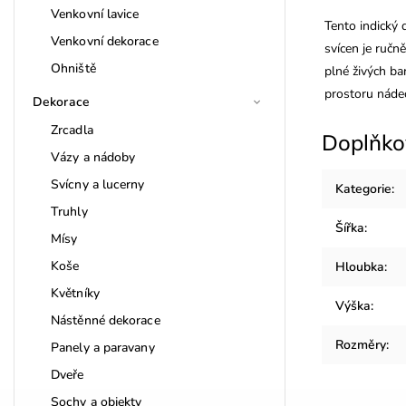
Venkovní lavice
Tento indický 
Venkovní dekorace
svícen je ručn
Ohniště
plné živých ba
prostoru nádec
Dekorace
Zrcadla
Doplňko
Vázy a nádoby
Svícny a lucerny
Kategorie
:
Truhly
Šířka
:
Mísy
Koše
Hloubka
:
Květníky
Výška
:
Nástěnné dekorace
Rozměry
:
Panely a paravany
Dveře
Sochy a objekty