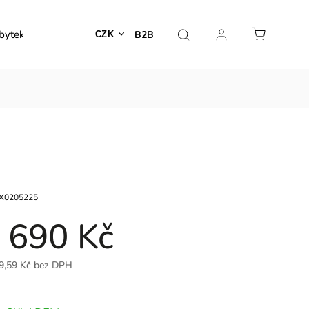
bytek
Venkovní nábytek
Dekorace
Lampy
B2B
CZK
X0205225
 690 Kč
9,59 Kč bez DPH