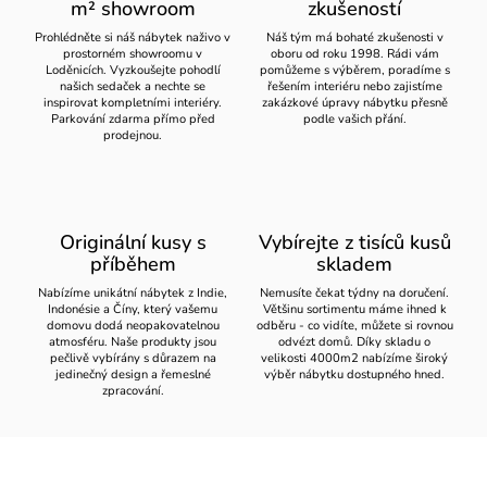
m² showroom
zkušeností
Prohlédněte si náš nábytek naživo v
Náš tým má bohaté zkušenosti v
prostorném showroomu v
oboru od roku 1998. Rádi vám
Loděnicích. Vyzkoušejte pohodlí
pomůžeme s výběrem, poradíme s
našich sedaček a nechte se
řešením interiéru nebo zajistíme
inspirovat kompletními interiéry.
zakázkové úpravy nábytku přesně
Parkování zdarma přímo před
podle vašich přání.
prodejnou.
Originální kusy s
Vybírejte z tisíců kusů
příběhem
skladem
Nabízíme unikátní nábytek z Indie,
Nemusíte čekat týdny na doručení.
Indonésie a Číny, který vašemu
Většinu sortimentu máme ihned k
domovu dodá neopakovatelnou
odběru - co vidíte, můžete si rovnou
atmosféru. Naše produkty jsou
odvézt domů. Díky skladu o
pečlivě vybírány s důrazem na
velikosti 4000m2 nabízíme široký
jedinečný design a řemeslné
výběr nábytku dostupného hned.
zpracování.