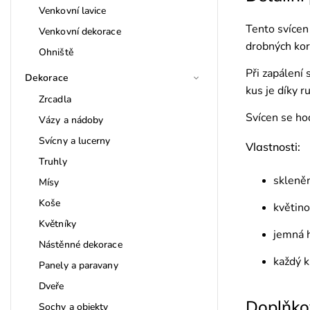
Venkovní lavice
Tento svícen 
Venkovní dekorace
drobných kor
Ohniště
Při zapálení 
Dekorace
kus je díky r
Zrcadla
Svícen se hod
Vázy a nádoby
Svícny a lucerny
Vlastnosti:
Truhly
skleně
Mísy
Koše
květino
Květníky
jemná h
Nástěnné dekorace
každý k
Panely a paravany
Dveře
Doplňko
Sochy a objekty