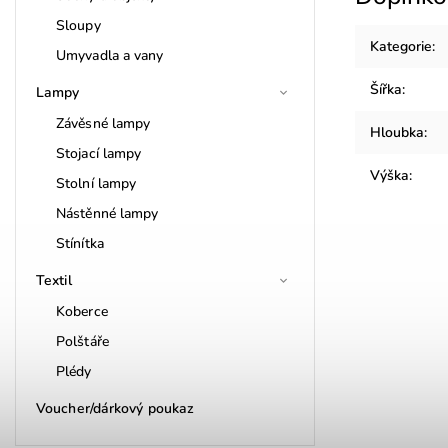
Sloupy
Kategorie
:
Umyvadla a vany
Šířka
:
Lampy
Závěsné lampy
Hloubka
:
Stojací lampy
Výška
:
Stolní lampy
Nástěnné lampy
Stínítka
Textil
Koberce
Polštáře
Plédy
Voucher/dárkový poukaz