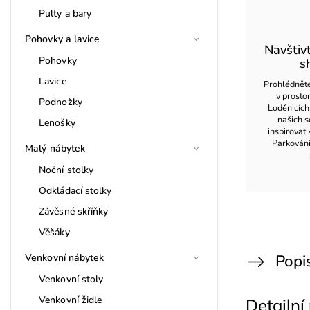
Pulty a bary
Pohovky a lavice
Navštiv
Pohovky
s
Lavice
Prohlédněte
v prost
Podnožky
Loděnicích
našich s
Lenošky
inspirovat 
Parkován
Malý nábytek
Noční stolky
Odkládací stolky
Závěsné skříňky
Věšáky
Popi
Venkovní nábytek
Venkovní stoly
Venkovní židle
Detailní