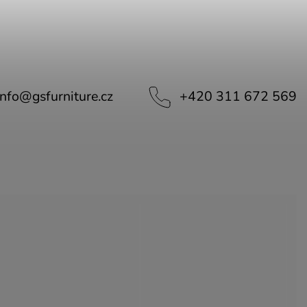
info
@
gsfurniture.cz
+420 311 672 569