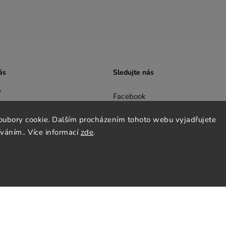
ás
Sledujte nás
y
Facebook
oubory cookie. Dalším procházením tohoto webu vyjadřujete
Instagram
íváním.. Více informací
zde
.
nky
Pinterest
y osobních údajů
cenze
tter