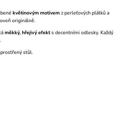
dobené
květinovým motivem
z perleťových plátků a
oveň originálně.
iká
měkký, hřejivý efekt
s decentními odlesky. Každý
.
 prostřený stůl.