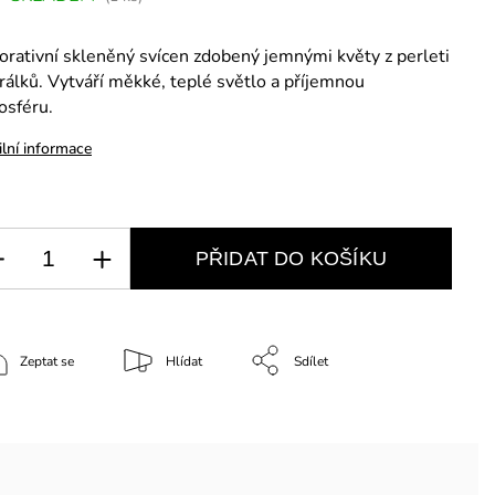
rativní skleněný svícen zdobený jemnými květy z perleti
rálků. Vytváří měkké, teplé světlo a příjemnou
osféru.
ilní informace
PŘIDAT DO KOŠÍKU
Zeptat se
Hlídat
Sdílet