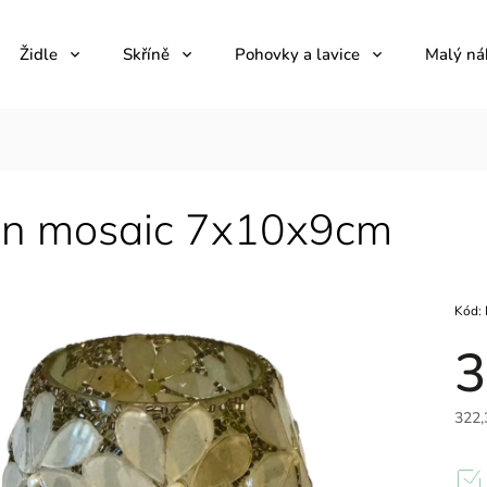
Židle
Skříně
Pohovky a lavice
Malý ná
en mosaic 7x10x9cm
Kód:
3
322,