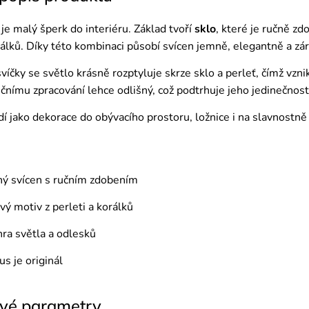
je malý šperk do interiéru. Základ tvoří
sklo
, které je ručně z
álků. Díky této kombinaci působí svícen jemně, elegantně a zár
svíčky se světlo krásně rozptyluje skrze sklo a perleť, čímž vzn
učnímu zpracování lehce odlišný, což podtrhuje jeho jedinečnost
í jako dekorace do obývacího prostoru, ložnice i na slavnostně
ný svícen s ručním zdobením
vý motiv z perleti a korálků
ra světla a odlesků
us je originál
vé parametry