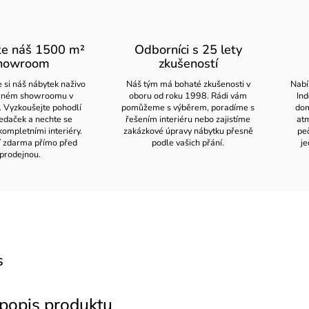
te náš 1500 m²
Odborníci s 25 lety
howroom
zkušeností
 si náš nábytek naživo
Náš tým má bohaté zkušenosti v
Nabí
orném showroomu v
oboru od roku 1998. Rádi vám
Ind
. Vyzkoušejte pohodlí
pomůžeme s výběrem, poradíme s
dom
edaček a nechte se
řešením interiéru nebo zajistíme
atm
kompletními interiéry.
zakázkové úpravy nábytku přesně
pe
í zdarma přímo před
podle vašich přání.
je
prodejnou.
s
 popis produktu