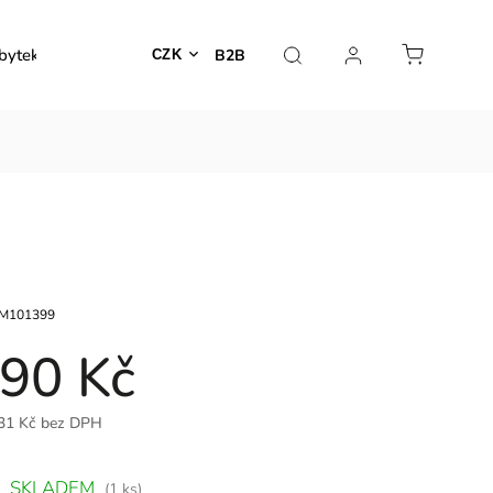
bytek
Venkovní nábytek
Dekorace
Lampy
B2B
CZK
M101399
90 Kč
31 Kč bez DPH
SKLADEM
(1 ks)