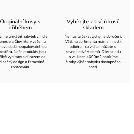
Originální kusy s
Vybírejte z tisíců kusů
příběhem
skladem
zíme unikátní nábytek z Indie,
Nemusíte čekat týdny na doručení.
onésie a Číny, který vašemu
Většinu sortimentu máme ihned k
ovu dodá neopakovatelnou
odběru - co vidíte, můžete si
osféru. Naše produkty jsou
rovnou odvézt domů. Díky skladu
člivě vybírány s důrazem na
o velikosti 4000m2 nabízíme
dinečný design a řemeslné
široký výběr nábytku dostupného
zpracování.
hned.