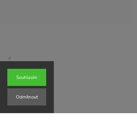
↗
↗
Souhlasím
↗
Odmítnout