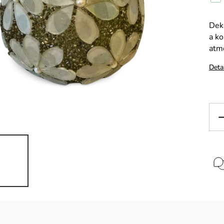
Deko
a ko
atm
Deta