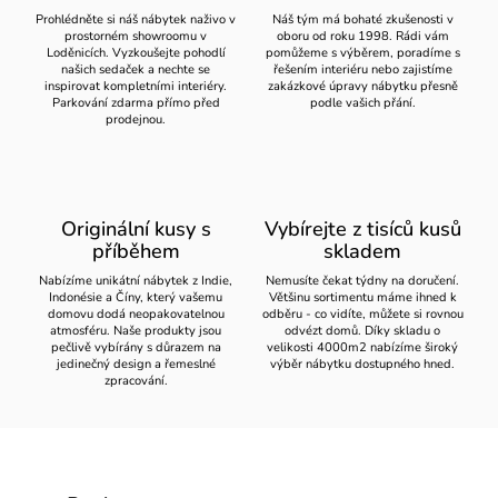
Prohlédněte si náš nábytek naživo v
Náš tým má bohaté zkušenosti v
prostorném showroomu v
oboru od roku 1998. Rádi vám
Loděnicích. Vyzkoušejte pohodlí
pomůžeme s výběrem, poradíme s
našich sedaček a nechte se
řešením interiéru nebo zajistíme
inspirovat kompletními interiéry.
zakázkové úpravy nábytku přesně
Parkování zdarma přímo před
podle vašich přání.
prodejnou.
Originální kusy s
Vybírejte z tisíců kusů
příběhem
skladem
Nabízíme unikátní nábytek z Indie,
Nemusíte čekat týdny na doručení.
Indonésie a Číny, který vašemu
Většinu sortimentu máme ihned k
domovu dodá neopakovatelnou
odběru - co vidíte, můžete si rovnou
atmosféru. Naše produkty jsou
odvézt domů. Díky skladu o
pečlivě vybírány s důrazem na
velikosti 4000m2 nabízíme široký
jedinečný design a řemeslné
výběr nábytku dostupného hned.
zpracování.