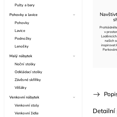
Pulty a bary
Navštiv
Pohovky a lavice
s
Pohovky
Prohlédněte
Lavice
v prost
Loděnicích
Podnožky
našich s
inspirovat 
Lenošky
Parkován
Malý nábytek
Noční stolky
Odkládací stolky
Závěsné skříňky
Věšáky
Popi
Venkovní nábytek
Venkovní stoly
Detailní
Venkovní židle