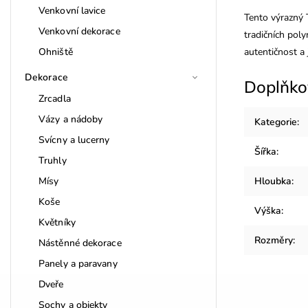
Venkovní lavice
Tento výrazný T
Venkovní dekorace
tradičních poly
Ohniště
autentičnost a 
Dekorace
Doplňko
Zrcadla
Vázy a nádoby
Kategorie
:
Svícny a lucerny
Šířka
:
Truhly
Mísy
Hloubka
:
Koše
Výška
:
Květníky
Rozměry
:
Nástěnné dekorace
Panely a paravany
Dveře
Sochy a objekty