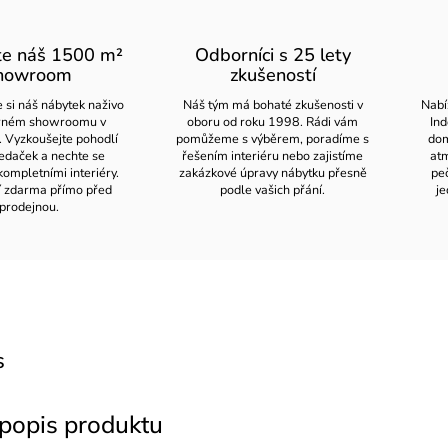
te náš 1500 m²
Odborníci s 25 lety
howroom
zkušeností
 si náš nábytek naživo
Náš tým má bohaté zkušenosti v
Nabí
orném showroomu v
oboru od roku 1998. Rádi vám
Ind
. Vyzkoušejte pohodlí
pomůžeme s výběrem, poradíme s
dom
edaček a nechte se
řešením interiéru nebo zajistíme
atm
kompletními interiéry.
zakázkové úpravy nábytku přesně
pe
í zdarma přímo před
podle vašich přání.
je
prodejnou.
s
 popis produktu