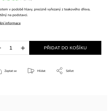
 totem v podobě hlavy, precizně vyřezaný z teakového dřeva,
těný na podstavci.
ilní informace
PŘIDAT DO KOŠÍKU
Zeptat se
Hlídat
Sdílet