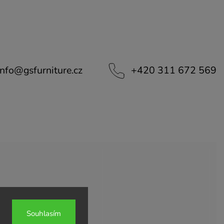
info
@
gsfurniture.cz
+420 311 672 569
Souhlasím