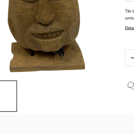
Tiki
umís
Deta