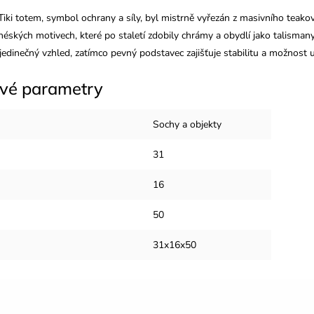
iki totem, symbol ochrany a síly, byl mistrně vyřezán z masivního teakov
néských motivech, které po staletí zdobily chrámy a obydlí jako talismany
jedinečný vzhled, zatímco pevný podstavec zajišťuje stabilitu a možnost um
vé parametry
Sochy a objekty
31
16
50
31x16x50