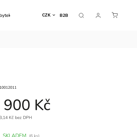
bytek
Venkovní nábytek
Dekorace
Lampy
B2B
CZK
10012011
 900 Kč
3,14 Kč bez DPH
SKLADEM
(6 ks)