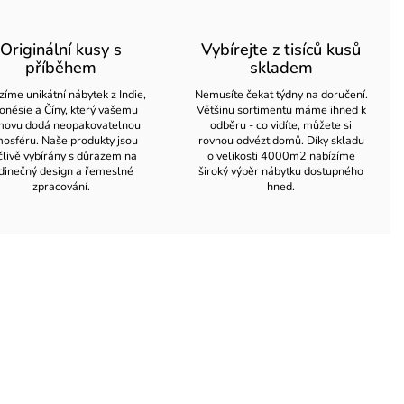
Originální kusy s
Vybírejte z tisíců kusů
příběhem
skladem
zíme unikátní nábytek z Indie,
Nemusíte čekat týdny na doručení.
onésie a Číny, který vašemu
Většinu sortimentu máme ihned k
ovu dodá neopakovatelnou
odběru - co vidíte, můžete si
osféru. Naše produkty jsou
rovnou odvézt domů. Díky skladu
člivě vybírány s důrazem na
o velikosti 4000m2 nabízíme
dinečný design a řemeslné
široký výběr nábytku dostupného
zpracování.
hned.