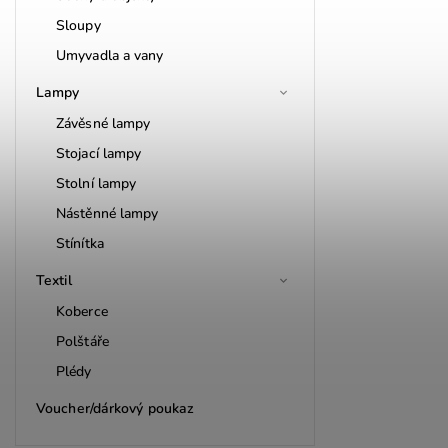
Sloupy
Umyvadla a vany
Lampy
Závěsné lampy
Stojací lampy
Stolní lampy
Nástěnné lampy
Stínítka
Textil
Koberce
Polštáře
Plédy
Voucher/dárkový poukaz