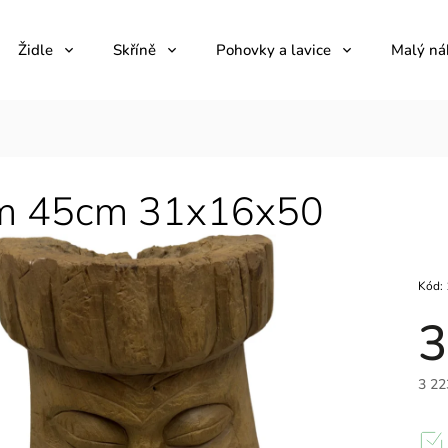
Židle
Skříně
Pohovky a lavice
Malý ná
m 45cm 31x16x50
Kód:
3
3 22