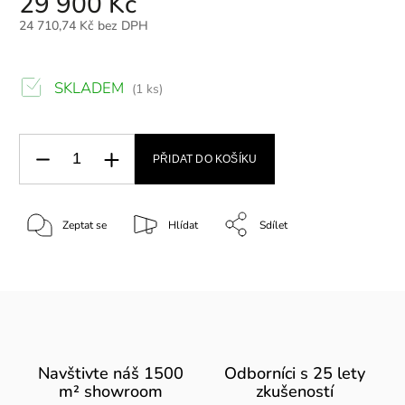
29 900 Kč
24 710,74 Kč bez DPH
SKLADEM
(1 ks)
PŘIDAT DO KOŠÍKU
Zeptat se
Hlídat
Sdílet
Navštivte náš 1500
Odborníci s 25 lety
m² showroom
zkušeností