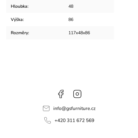
Hloubka
:
48
Výška
:
86
Rozměry
:
117x48x86
Facebook
Instagram
info
@
gsfurniture.cz
+420 311 672 569