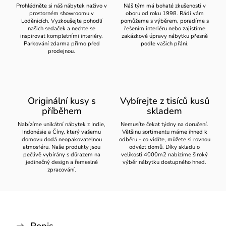
Prohlédněte si náš nábytek naživo v
Náš tým má bohaté zkušenosti v
prostorném showroomu v
oboru od roku 1998. Rádi vám
Loděnicích. Vyzkoušejte pohodlí
pomůžeme s výběrem, poradíme s
našich sedaček a nechte se
řešením interiéru nebo zajistíme
inspirovat kompletními interiéry.
zakázkové úpravy nábytku přesně
Parkování zdarma přímo před
podle vašich přání.
prodejnou.
Originální kusy s
Vybírejte z tisíců kusů
příběhem
skladem
Nabízíme unikátní nábytek z Indie,
Nemusíte čekat týdny na doručení.
Indonésie a Číny, který vašemu
Většinu sortimentu máme ihned k
domovu dodá neopakovatelnou
odběru - co vidíte, můžete si rovnou
atmosféru. Naše produkty jsou
odvézt domů. Díky skladu o
pečlivě vybírány s důrazem na
velikosti 4000m2 nabízíme široký
jedinečný design a řemeslné
výběr nábytku dostupného hned.
zpracování.