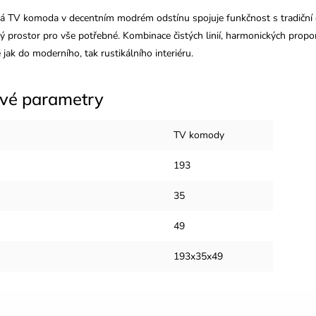
ká TV komoda v decentním modrém odstínu spojuje funkčnost s tradiční est
ný prostor pro vše potřebné. Kombinace čistých linií, harmonických propo
jak do moderního, tak rustikálního interiéru.
vé parametry
TV komody
193
35
49
193x35x49