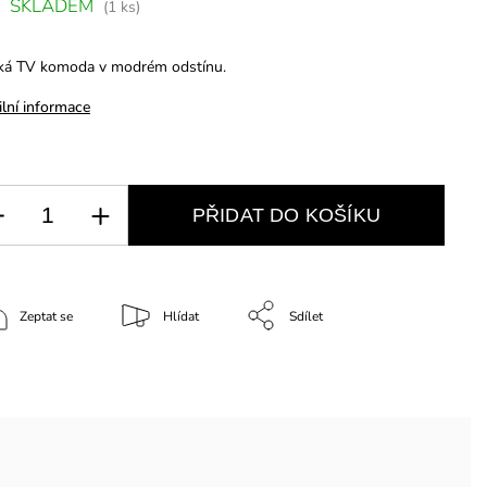
SKLADEM
(1 ks)
ká TV komoda v modrém odstínu.
ilní informace
PŘIDAT DO KOŠÍKU
Zeptat se
Hlídat
Sdílet