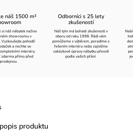
te náš 1500 m²
Odborníci s 25 lety
howroom
zkušeností
 si náš nábytek naživo
Náš tým má bohaté zkušenosti v
Nabí
orném showroomu v
oboru od roku 1998. Rádi vám
Ind
. Vyzkoušejte pohodlí
pomůžeme s výběrem, poradíme s
dom
edaček a nechte se
řešením interiéru nebo zajistíme
atm
kompletními interiéry.
zakázkové úpravy nábytku přesně
pe
í zdarma přímo před
podle vašich přání.
je
prodejnou.
s
 popis produktu