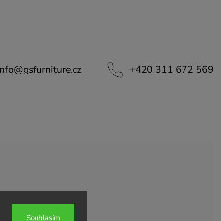
info
@
gsfurniture.cz
+420 311 672 569
Souhlasím