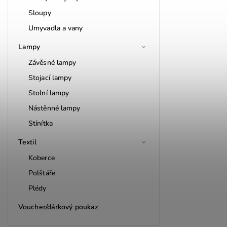
Sloupy
Umyvadla a vany
Lampy
Závěsné lampy
Stojací lampy
Stolní lampy
Nástěnné lampy
Stínítka
Textil
Koberce
Polštáře
Plédy
Voucher/dárkový poukaz