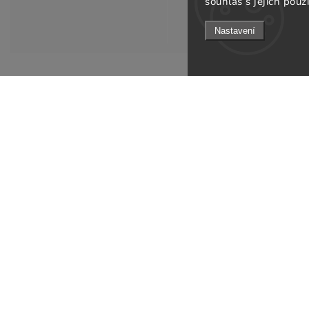
souhlas s jejich použ
Nastavení
Informace pro v
KONTAKT
Doprava a platb
info
@
gsfurniture.cz
Prodejna
+420 311 672 569
O nás
Facebook
Obchodní podmí
Instagram
Podmínky ochran
Jak ověřujeme re
Odebírat newsle
B2B
Kontakty