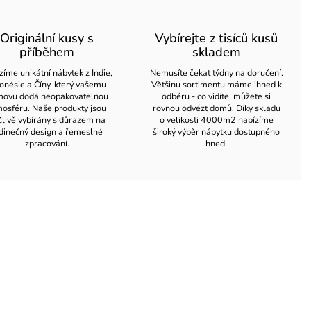
Originální kusy s
Vybírejte z tisíců kusů
příběhem
skladem
zíme unikátní nábytek z Indie,
Nemusíte čekat týdny na doručení.
onésie a Číny, který vašemu
Většinu sortimentu máme ihned k
ovu dodá neopakovatelnou
odběru - co vidíte, můžete si
osféru. Naše produkty jsou
rovnou odvézt domů. Díky skladu
člivě vybírány s důrazem na
o velikosti 4000m2 nabízíme
dinečný design a řemeslné
široký výběr nábytku dostupného
zpracování.
hned.