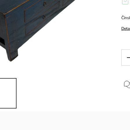
Číns
Deta