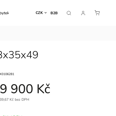
bytek
Venkovní nábytek
Dekorace
Lampy
B2B
CZK
93x35x49
X0106281
9 900 Kč
39,67 Kč bez DPH