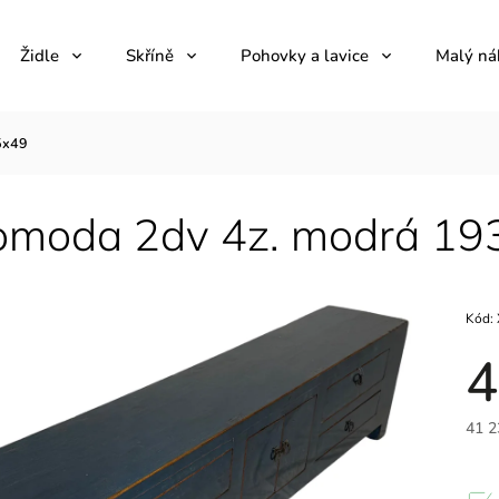
Židle
Skříně
Pohovky a lavice
Malý ná
5x49
omoda 2dv 4z. modrá 1
Kód:
4
41 2