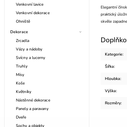
Venkovní lavice
Elegantní číns
Venkovní dekorace
praktický úlož
Ohniště
skvěle zapadne 
Dekorace
Doplňko
Zrcadla
Vázy a nádoby
Kategorie
:
Svícny a lucerny
Truhly
Šířka
:
Mísy
Hloubka
:
Koše
Výška
:
Květníky
Nástěnné dekorace
Rozměry
:
Panely a paravany
Dveře
Sochy a objekty