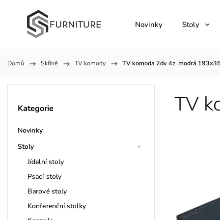
Novinky
Stoly
Domů
/
Skříně
/
TV komody
/
TV komoda 2dv 4z. modrá 193x3
TV k
Kategorie
Novinky
Stoly
Jídelní stoly
Psací stoly
Barové stoly
Konferenční stolky