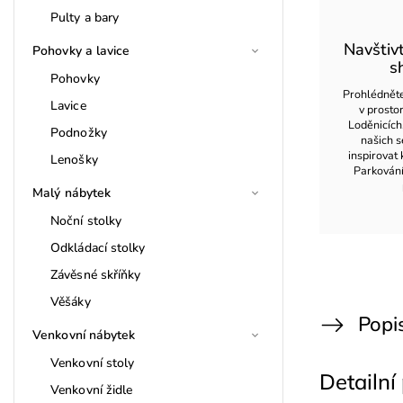
Pulty a bary
Navštiv
Pohovky a lavice
s
Pohovky
Prohlédněte
Lavice
v prost
Loděnicích
Podnožky
našich s
inspirovat 
Lenošky
Parkován
Malý nábytek
Noční stolky
Odkládací stolky
Závěsné skříňky
Věšáky
Popi
Venkovní nábytek
Venkovní stoly
Detailní
Venkovní židle