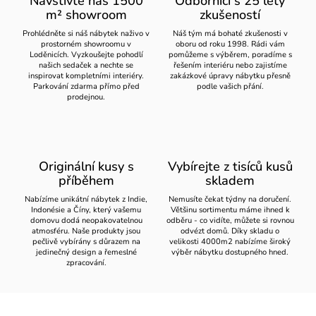
Navštivte náš 1500
Odborníci s 25 lety
m² showroom
zkušeností
Prohlédněte si náš nábytek naživo v
Náš tým má bohaté zkušenosti v
prostorném showroomu v
oboru od roku 1998. Rádi vám
Loděnicích. Vyzkoušejte pohodlí
pomůžeme s výběrem, poradíme s
našich sedaček a nechte se
řešením interiéru nebo zajistíme
inspirovat kompletními interiéry.
zakázkové úpravy nábytku přesně
Parkování zdarma přímo před
podle vašich přání.
prodejnou.
Originální kusy s
Vybírejte z tisíců kusů
příběhem
skladem
Nabízíme unikátní nábytek z Indie,
Nemusíte čekat týdny na doručení.
Indonésie a Číny, který vašemu
Většinu sortimentu máme ihned k
domovu dodá neopakovatelnou
odběru - co vidíte, můžete si rovnou
atmosféru. Naše produkty jsou
odvézt domů. Díky skladu o
pečlivě vybírány s důrazem na
velikosti 4000m2 nabízíme široký
jedinečný design a řemeslné
výběr nábytku dostupného hned.
zpracování.