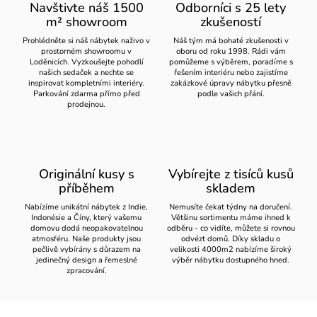
Navštivte náš 1500
Odborníci s 25 lety
m² showroom
zkušeností
Prohlédněte si náš nábytek naživo v
Náš tým má bohaté zkušenosti v
prostorném showroomu v
oboru od roku 1998. Rádi vám
Loděnicích. Vyzkoušejte pohodlí
pomůžeme s výběrem, poradíme s
našich sedaček a nechte se
řešením interiéru nebo zajistíme
inspirovat kompletními interiéry.
zakázkové úpravy nábytku přesně
Parkování zdarma přímo před
podle vašich přání.
prodejnou.
Originální kusy s
Vybírejte z tisíců kusů
příběhem
skladem
Nabízíme unikátní nábytek z Indie,
Nemusíte čekat týdny na doručení.
Indonésie a Číny, který vašemu
Většinu sortimentu máme ihned k
domovu dodá neopakovatelnou
odběru - co vidíte, můžete si rovnou
atmosféru. Naše produkty jsou
odvézt domů. Díky skladu o
pečlivě vybírány s důrazem na
velikosti 4000m2 nabízíme široký
jedinečný design a řemeslné
výběr nábytku dostupného hned.
zpracování.