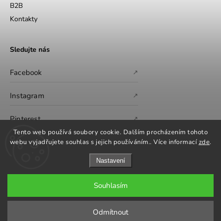
B2B
Kontakty
Sledujte nás
Facebook
↗
Instagram
↗
Pinterest
↗
Tento web používá soubory cookie. Dalším procházením tohoto
webu vyjadřujete souhlas s jejich používáním.. Více informací
zde
.
Nastavení
Souhlasím
Copyright 2026
GS Furniture
. Všechna práva vyhrazena.
Upravit nastavení cookies
Odmítnout
Grafický návrh vytvořil a nakódoval
Shoptak.cz