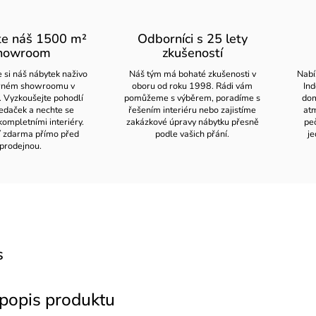
te náš 1500 m²
Odborníci s 25 lety
howroom
zkušeností
 si náš nábytek naživo
Náš tým má bohaté zkušenosti v
Nabí
orném showroomu v
oboru od roku 1998. Rádi vám
Ind
. Vyzkoušejte pohodlí
pomůžeme s výběrem, poradíme s
dom
edaček a nechte se
řešením interiéru nebo zajistíme
atm
kompletními interiéry.
zakázkové úpravy nábytku přesně
pe
í zdarma přímo před
podle vašich přání.
je
prodejnou.
s
 popis produktu