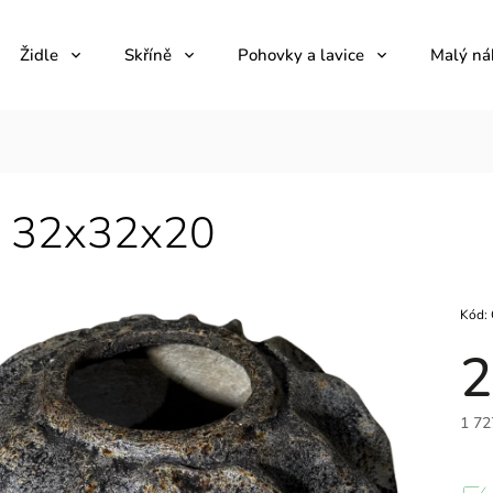
Židle
Skříně
Pohovky a lavice
Malý ná
 32x32x20
Kód:
2
1 72