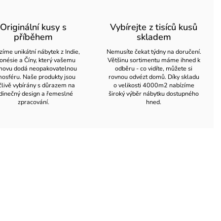
Originální kusy s
Vybírejte z tisíců kusů
příběhem
skladem
zíme unikátní nábytek z Indie,
Nemusíte čekat týdny na doručení.
onésie a Číny, který vašemu
Většinu sortimentu máme ihned k
ovu dodá neopakovatelnou
odběru - co vidíte, můžete si
osféru. Naše produkty jsou
rovnou odvézt domů. Díky skladu
člivě vybírány s důrazem na
o velikosti 4000m2 nabízíme
dinečný design a řemeslné
široký výběr nábytku dostupného
zpracování.
hned.