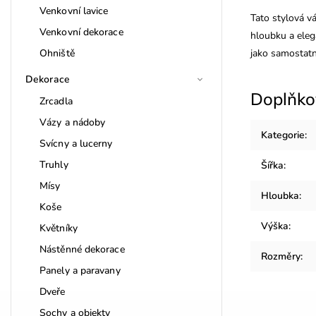
Venkovní lavice
Tato stylová v
Venkovní dekorace
hloubku a elega
Ohniště
jako samostatn
Dekorace
Doplňko
Zrcadla
Vázy a nádoby
Kategorie
:
Svícny a lucerny
Truhly
Šířka
:
Mísy
Hloubka
:
Koše
Výška
:
Květníky
Nástěnné dekorace
Rozměry
:
Panely a paravany
Dveře
Sochy a objekty