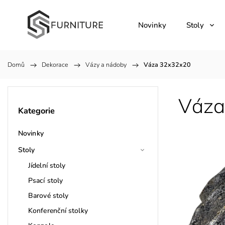
Novinky
Stoly
Domů
/
Dekorace
/
Vázy a nádoby
/
Váza 32x32x20
Váza
Kategorie
Novinky
Stoly
Jídelní stoly
Psací stoly
Barové stoly
Konferenční stolky