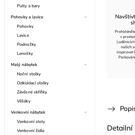
Pulty a bary
Navštiv
Pohovky a lavice
s
Pohovky
Prohlédněte
Lavice
v prost
Loděnicích
Podnožky
našich s
inspirovat 
Lenošky
Parkován
Malý nábytek
Noční stolky
Odkládací stolky
Závěsné skříňky
Věšáky
Popi
Venkovní nábytek
Venkovní stoly
Detailní
Venkovní židle