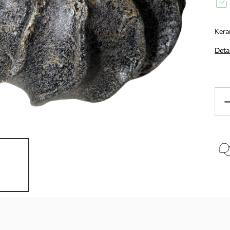
Kera
Deta