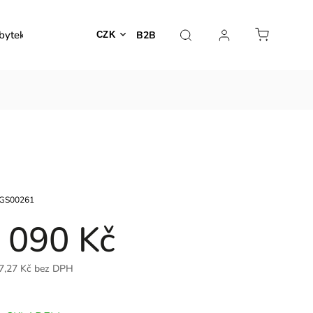
bytek
Venkovní nábytek
Dekorace
Lampy
B2B
CZK
GS00261
 090 Kč
7,27 Kč bez DPH