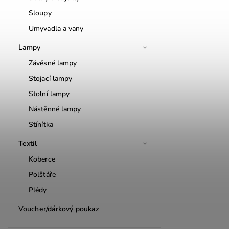
Sloupy
Umyvadla a vany
Lampy
Závěsné lampy
Stojací lampy
Stolní lampy
Nástěnné lampy
Stínítka
Textil
Koberce
Polštáře
Plédy
Voucher/dárkový poukaz