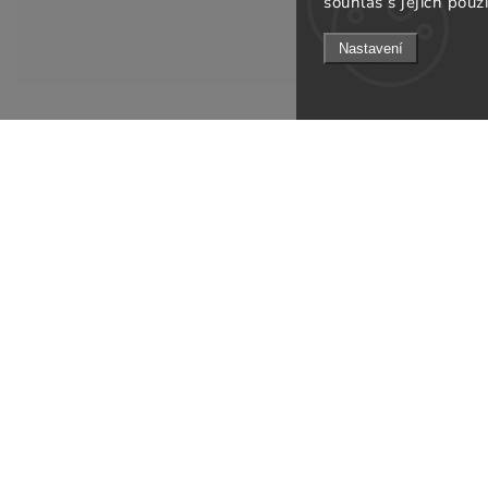
souhlas s jejich použ
Nastavení
Informace pro v
KONTAKT
Doprava a platb
info
@
gsfurniture.cz
Prodejna
+420 311 672 569
O nás
Facebook
Obchodní podmí
Instagram
Podmínky ochran
Jak ověřujeme re
Odebírat newsle
B2B
Kontakty