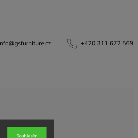
info
@
gsfurniture.cz
+420 311 672 569
Souhlasím