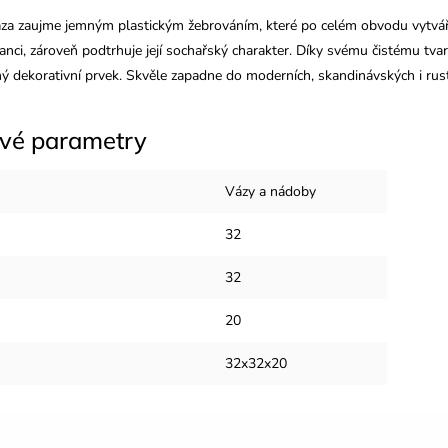
áza zaujme jemným plastickým žebrováním, které po celém obvodu vytváří
nci, zároveň podtrhuje její sochařský charakter. Díky svému čistému tvar
ý dekorativní prvek. Skvěle zapadne do moderních, skandinávských i rusti
vé parametry
Vázy a nádoby
32
32
20
32x32x20