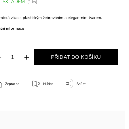
SKLADEM
(1 ks)
mická váza s plastickým žebrováním a elegantním tvarem.
ilní informace
PŘIDAT DO KOŠÍKU
Zeptat se
Hlídat
Sdílet