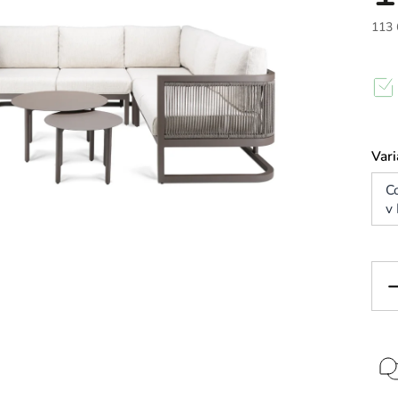
113 
Vari
C
v