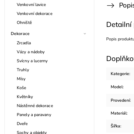
Popi
Venkovní lavice
Venkovní dekorace
Ohniště
Detailní
Dekorace
Popis produkt
Zrcadla
Vázy a nádoby
Doplňko
Svícny a lucerny
Truhly
Kategorie
:
Mísy
Model
:
Koše
Květníky
Provedení
:
Nástěnné dekorace
Materiál
:
Panely a paravany
Dveře
Šířka
:
Sochy a objekty