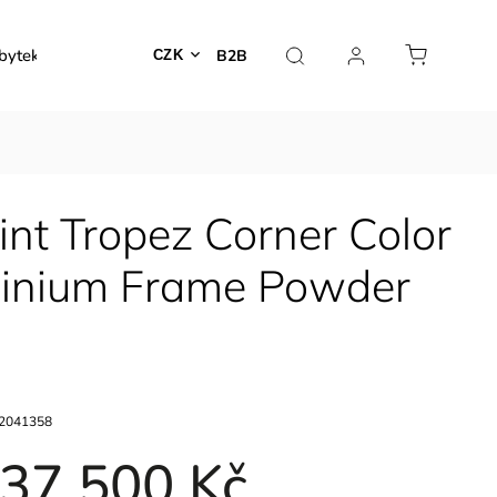
bytek
Venkovní nábytek
Dekorace
Lampy
B2B
CZK
nt Tropez Corner Color
uminium Frame Powder
2041358
37 500 Kč