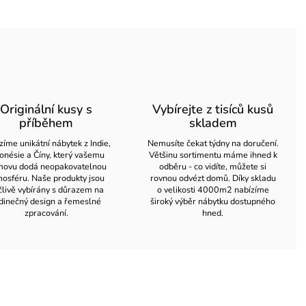
Originální kusy s
Vybírejte z tisíců kusů
příběhem
skladem
zíme unikátní nábytek z Indie,
Nemusíte čekat týdny na doručení.
onésie a Číny, který vašemu
Většinu sortimentu máme ihned k
ovu dodá neopakovatelnou
odběru - co vidíte, můžete si
osféru. Naše produkty jsou
rovnou odvézt domů. Díky skladu
člivě vybírány s důrazem na
o velikosti 4000m2 nabízíme
dinečný design a řemeslné
široký výběr nábytku dostupného
zpracování.
hned.