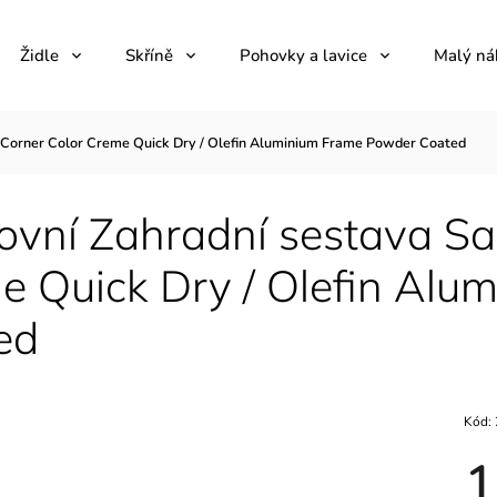
Židle
Skříně
Pohovky a lavice
Malý ná
z Corner Color Creme Quick Dry / Olefin Aluminium Frame Powder Coated
vní Zahradní sestava Sai
e Quick Dry / Olefin Al
ed
Kód:
1