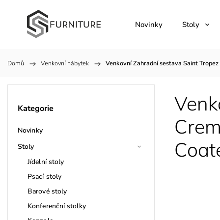
Novinky
Stoly
Domů
/
Venkovní nábytek
/
Venkovní Zahradní sestava Saint Trope
Venko
Kategorie
Crem
Novinky
Coat
Stoly
Jídelní stoly
Psací stoly
Barové stoly
Konferenční stolky