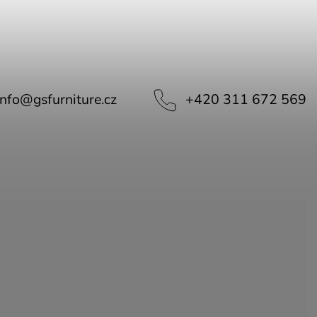
info
@
gsfurniture.cz
+420 311 672 569