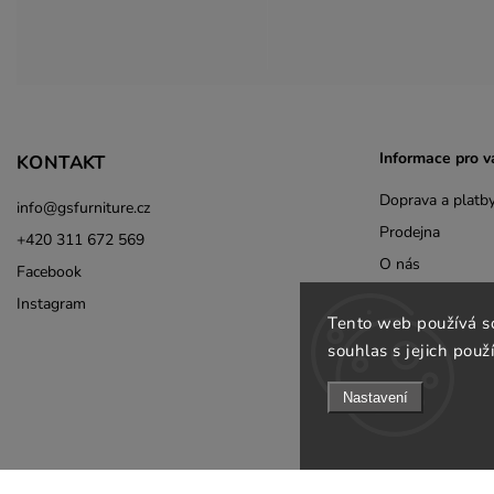
Informace pro v
KONTAKT
Doprava a platb
info
@
gsfurniture.cz
Prodejna
+420 311 672 569
O nás
Facebook
Obchodní podmí
Instagram
Tento web používá s
Podmínky ochran
souhlas s jejich použ
Jak ověřujeme re
Odebírat newsle
Nastavení
B2B
Kontakty