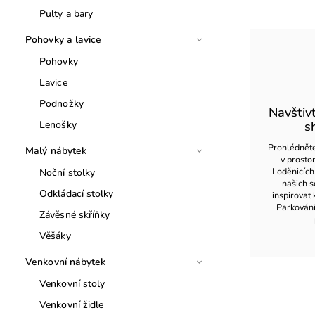
Pulty a bary
Pohovky a lavice
Pohovky
Lavice
Podnožky
Navštiv
Lenošky
s
Prohlédněte
Malý nábytek
v prost
Loděnicích
Noční stolky
našich s
Odkládací stolky
inspirovat 
Parkován
Závěsné skříňky
Věšáky
Venkovní nábytek
Venkovní stoly
Venkovní židle