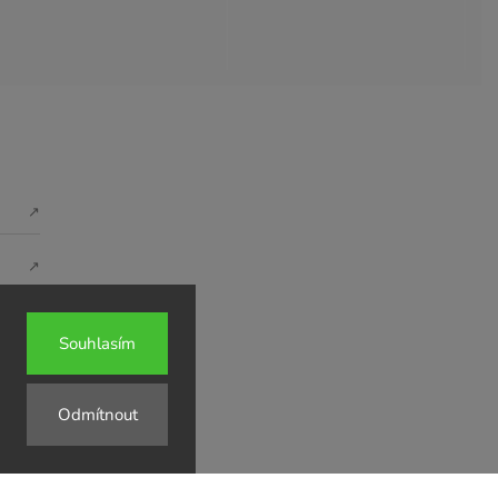
↗
↗
↗
Souhlasím
Odmítnout