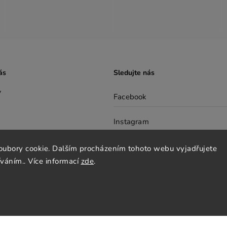
ás
Sledujte nás
y
Facebook
Instagram
nky
Pinterest
oubory cookie. Dalším procházením tohoto webu vyjadřujete
y osobních údajů
íváním.. Více informací
zde
.
cenze
tter