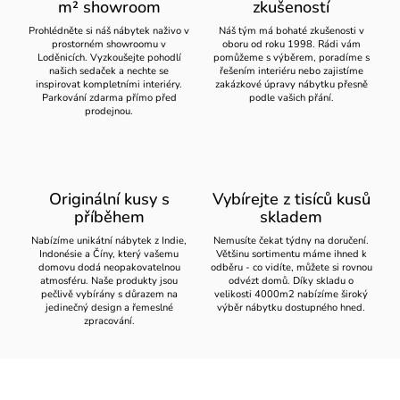
m² showroom
zkušeností
Prohlédněte si náš nábytek naživo v
Náš tým má bohaté zkušenosti v
prostorném showroomu v
oboru od roku 1998. Rádi vám
Loděnicích. Vyzkoušejte pohodlí
pomůžeme s výběrem, poradíme s
našich sedaček a nechte se
řešením interiéru nebo zajistíme
inspirovat kompletními interiéry.
zakázkové úpravy nábytku přesně
Parkování zdarma přímo před
podle vašich přání.
prodejnou.
Originální kusy s
Vybírejte z tisíců kusů
příběhem
skladem
Nabízíme unikátní nábytek z Indie,
Nemusíte čekat týdny na doručení.
Indonésie a Číny, který vašemu
Většinu sortimentu máme ihned k
domovu dodá neopakovatelnou
odběru - co vidíte, můžete si rovnou
atmosféru. Naše produkty jsou
odvézt domů. Díky skladu o
pečlivě vybírány s důrazem na
velikosti 4000m2 nabízíme široký
jedinečný design a řemeslné
výběr nábytku dostupného hned.
zpracování.