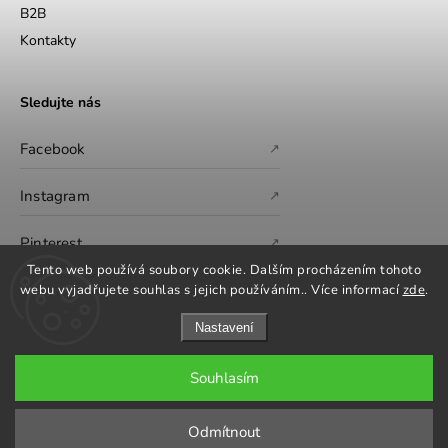
B2B
Kontakty
Sledujte nás
Facebook
↗
Instagram
↗
Pinterest
↗
Tento web používá soubory cookie. Dalším procházením tohoto
webu vyjadřujete souhlas s jejich používáním.. Více informací
zde
.
Nastavení
Souhlasím
Copyright 2026
GS Furniture
. Všechna práva vyhrazena.
Upravit nastavení cookies
Odmítnout
Grafický návrh vytvořil a nakódoval
Shoptak.cz