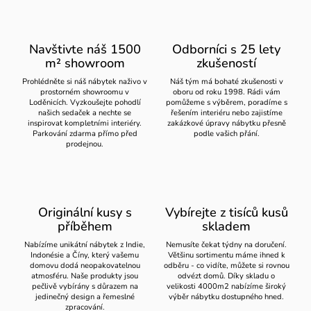
Navštivte náš 1500
Odborníci s 25 lety
m² showroom
zkušeností
Prohlédněte si náš nábytek naživo v
Náš tým má bohaté zkušenosti v
prostorném showroomu v
oboru od roku 1998. Rádi vám
Loděnicích. Vyzkoušejte pohodlí
pomůžeme s výběrem, poradíme s
našich sedaček a nechte se
řešením interiéru nebo zajistíme
inspirovat kompletními interiéry.
zakázkové úpravy nábytku přesně
Parkování zdarma přímo před
podle vašich přání.
prodejnou.
Originální kusy s
Vybírejte z tisíců kusů
příběhem
skladem
Nabízíme unikátní nábytek z Indie,
Nemusíte čekat týdny na doručení.
Indonésie a Číny, který vašemu
Většinu sortimentu máme ihned k
domovu dodá neopakovatelnou
odběru - co vidíte, můžete si rovnou
atmosféru. Naše produkty jsou
odvézt domů. Díky skladu o
pečlivě vybírány s důrazem na
velikosti 4000m2 nabízíme široký
jedinečný design a řemeslné
výběr nábytku dostupného hned.
zpracování.