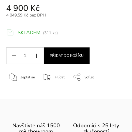
4 900 Kč
4 049,59 Kč bez DPH
SKLADEM
(311 ks)
PŘIDAT DO KOŠÍKU
Zeptat se
Hlídat
Sdílet
Navštivte náš 1500
Odborníci s 25 lety
m² showroom
zkušeností