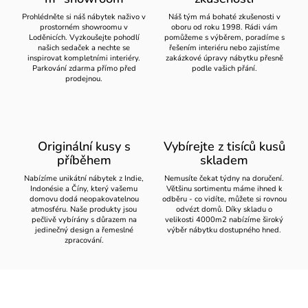
Prohlédněte si náš nábytek naživo v
Náš tým má bohaté zkušenosti v
prostorném showroomu v
oboru od roku 1998. Rádi vám
Loděnicích. Vyzkoušejte pohodlí
pomůžeme s výběrem, poradíme s
našich sedaček a nechte se
řešením interiéru nebo zajistíme
inspirovat kompletními interiéry.
zakázkové úpravy nábytku přesně
Parkování zdarma přímo před
podle vašich přání.
prodejnou.
Originální kusy s
Vybírejte z tisíců kusů
příběhem
skladem
Nabízíme unikátní nábytek z Indie,
Nemusíte čekat týdny na doručení.
Indonésie a Číny, který vašemu
Většinu sortimentu máme ihned k
domovu dodá neopakovatelnou
odběru - co vidíte, můžete si rovnou
atmosféru. Naše produkty jsou
odvézt domů. Díky skladu o
pečlivě vybírány s důrazem na
velikosti 4000m2 nabízíme široký
jedinečný design a řemeslné
výběr nábytku dostupného hned.
zpracování.