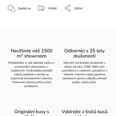
Zeptat se
Hlídat
Sdílet
Navštivte náš 1500
Odborníci s 25 lety
m² showroom
zkušeností
Prohlédněte si náš nábytek naživo v
Náš tým má bohaté zkušenosti v
prostorném showroomu v
oboru od roku 1998. Rádi vám
Loděnicích. Vyzkoušejte pohodlí
pomůžeme s výběrem, poradíme s
našich sedaček a nechte se
řešením interiéru nebo zajistíme
inspirovat kompletními interiéry.
zakázkové úpravy nábytku přesně
Parkování zdarma přímo před
podle vašich přání.
prodejnou.
Originální kusy s
Vybírejte z tisíců kusů