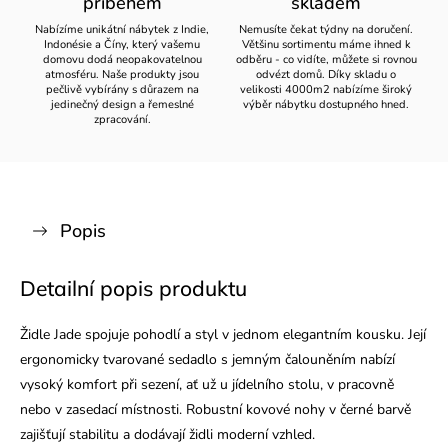
příběhem
skladem
Nabízíme unikátní nábytek z Indie,
Nemusíte čekat týdny na doručení.
Indonésie a Číny, který vašemu
Většinu sortimentu máme ihned k
domovu dodá neopakovatelnou
odběru - co vidíte, můžete si rovnou
atmosféru. Naše produkty jsou
odvézt domů. Díky skladu o
pečlivě vybírány s důrazem na
velikosti 4000m2 nabízíme široký
jedinečný design a řemeslné
výběr nábytku dostupného hned.
zpracování.
Popis
Detailní popis produktu
Židle Jade spojuje pohodlí a styl v jednom elegantním kousku. Její
ergonomicky tvarované sedadlo s jemným čalouněním nabízí
vysoký komfort při sezení, ať už u jídelního stolu, v pracovně
nebo v zasedací místnosti. Robustní kovové nohy v černé barvě
zajišťují stabilitu a dodávají židli moderní vzhled.