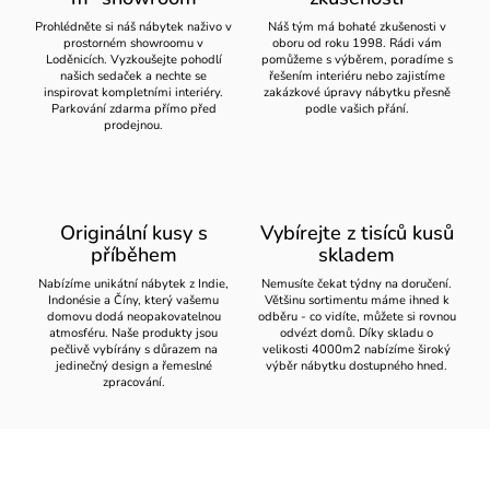
Prohlédněte si náš nábytek naživo v
Náš tým má bohaté zkušenosti v
prostorném showroomu v
oboru od roku 1998. Rádi vám
Loděnicích. Vyzkoušejte pohodlí
pomůžeme s výběrem, poradíme s
našich sedaček a nechte se
řešením interiéru nebo zajistíme
inspirovat kompletními interiéry.
zakázkové úpravy nábytku přesně
Parkování zdarma přímo před
podle vašich přání.
prodejnou.
Originální kusy s
Vybírejte z tisíců kusů
příběhem
skladem
Nabízíme unikátní nábytek z Indie,
Nemusíte čekat týdny na doručení.
Indonésie a Číny, který vašemu
Většinu sortimentu máme ihned k
domovu dodá neopakovatelnou
odběru - co vidíte, můžete si rovnou
atmosféru. Naše produkty jsou
odvézt domů. Díky skladu o
pečlivě vybírány s důrazem na
velikosti 4000m2 nabízíme široký
jedinečný design a řemeslné
výběr nábytku dostupného hned.
zpracování.