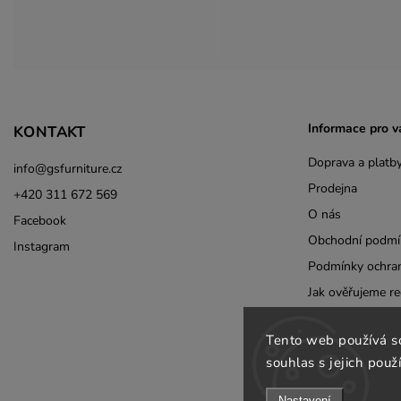
Informace pro v
KONTAKT
Doprava a platb
info
@
gsfurniture.cz
Prodejna
+420 311 672 569
O nás
Facebook
Obchodní podmí
Instagram
Podmínky ochran
Jak ověřujeme re
Odebírat newsle
Tento web používá s
B2B
souhlas s jejich použ
Kontakty
Nastavení