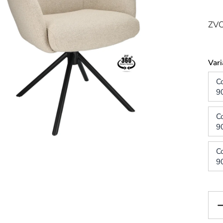
ZVO
Vari
C
9
C
9
C
9