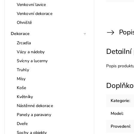
Venkovní lavice
Venkovní dekorace
Ohniště
Popi
Dekorace
Zrcadla
Detailní
Vázy a nádoby
Svícny a lucerny
Popis produkt
Truhly
Mísy
Doplňko
Koše
Květníky
Kategorie
:
Nástěnné dekorace
Model
:
Panely a paravany
Dveře
Provedení
:
Sochy a objekty