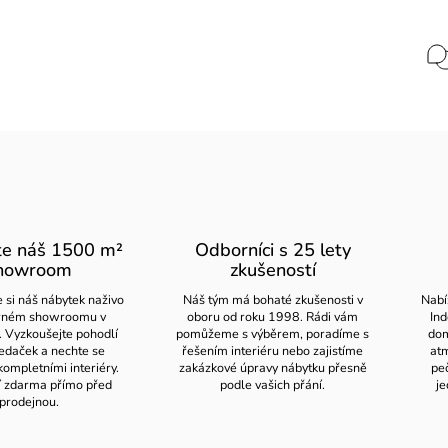
te náš 1500 m²
Odborníci s 25 lety
howroom
zkušeností
 si náš nábytek naživo
Náš tým má bohaté zkušenosti v
Nabí
orném showroomu v
oboru od roku 1998. Rádi vám
Ind
. Vyzkoušejte pohodlí
pomůžeme s výběrem, poradíme s
dom
edaček a nechte se
řešením interiéru nebo zajistíme
atm
kompletními interiéry.
zakázkové úpravy nábytku přesně
pe
í zdarma přímo před
podle vašich přání.
je
prodejnou.