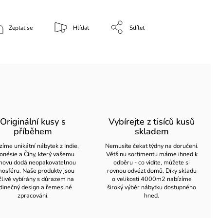
Zeptat se
Hlídat
Sdílet
Originální kusy s
Vybírejte z tisíců kusů
příběhem
skladem
zíme unikátní nábytek z Indie,
Nemusíte čekat týdny na doručení.
onésie a Číny, který vašemu
Většinu sortimentu máme ihned k
ovu dodá neopakovatelnou
odběru - co vidíte, můžete si
osféru. Naše produkty jsou
rovnou odvézt domů. Díky skladu
člivě vybírány s důrazem na
o velikosti 4000m2 nabízíme
dinečný design a řemeslné
široký výběr nábytku dostupného
zpracování.
hned.