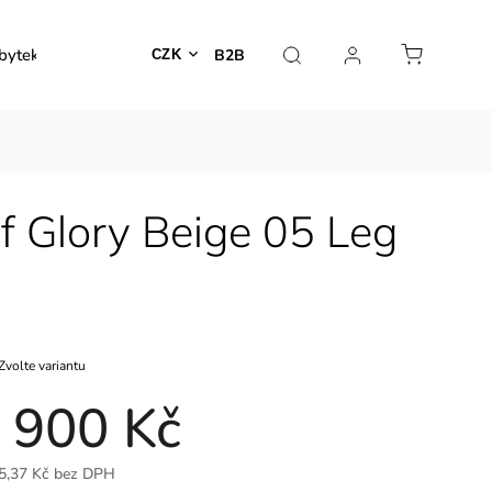
bytek
Venkovní nábytek
Dekorace
Lampy
B2B
CZK
f Glory Beige 05 Leg
Zvolte variantu
 900 Kč
5,37 Kč bez DPH