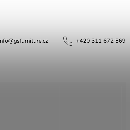
info
@
gsfurniture.cz
+420 311 672 569