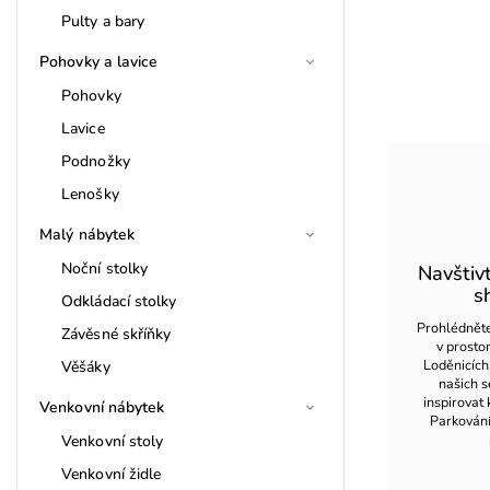
Pulty a bary
Pohovky a lavice
Pohovky
Lavice
Podnožky
Lenošky
Malý nábytek
Noční stolky
Navštiv
s
Odkládací stolky
Prohlédněte
Závěsné skříňky
v prost
Loděnicích
Věšáky
našich s
inspirovat 
Venkovní nábytek
Parkován
Venkovní stoly
Venkovní židle