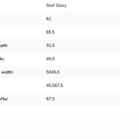
Stof Glory
61
65,5
epth
:
91,5
du
:
45,5
t width
:
5045,5
45,567,5
učky
:
67,5