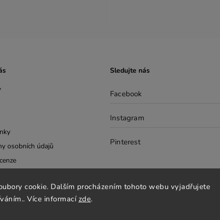
ás
Sledujte nás
y
Facebook
Instagram
nky
Pinterest
y osobních údajů
cenze
tter
oubory cookie. Dalším procházením tohoto webu vyjadřujete
íváním.. Více informací
zde
.