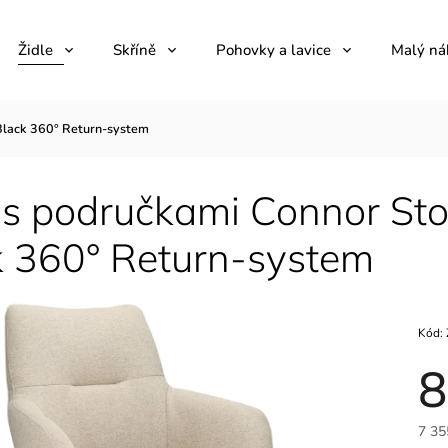
Židle
Skříně
Pohovky a lavice
Malý ná
 Black 360° Return-system
 s područkami Connor Sto
k 360° Return-system
Kód:
8
7 35