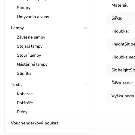
Materiál
:
Sloupy
Umyvadla a vany
Šířka
:
Lampy
Hloubka
:
Závěsné lampy
HeightSit d
Stojací lampy
Stolní lampy
Hloubka se
Nástěnné lampy
Sit heightSi
Stínítka
Šířka sedu
:
Textil
Koberce
Výška podr
Polštáře
Plédy
Voucher/dárkový poukaz