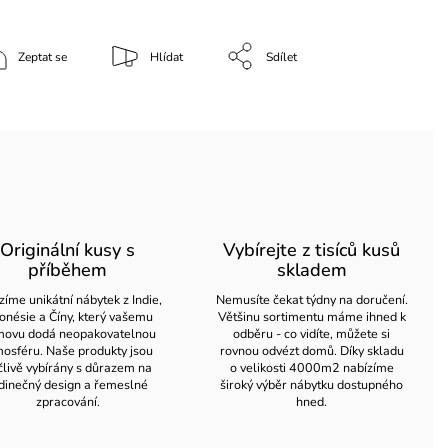
Zeptat se
Hlídat
Sdílet
Originální kusy s
Vybírejte z tisíců kusů
příběhem
skladem
zíme unikátní nábytek z Indie,
Nemusíte čekat týdny na doručení.
onésie a Číny, který vašemu
Většinu sortimentu máme ihned k
ovu dodá neopakovatelnou
odběru - co vidíte, můžete si
osféru. Naše produkty jsou
rovnou odvézt domů. Díky skladu
člivě vybírány s důrazem na
o velikosti 4000m2 nabízíme
dinečný design a řemeslné
široký výběr nábytku dostupného
zpracování.
hned.