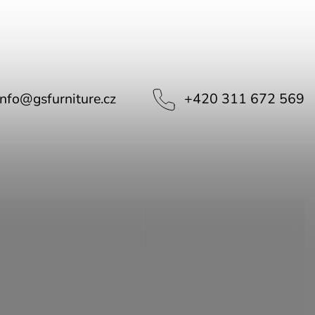
info
@
gsfurniture.cz
+420 311 672 569