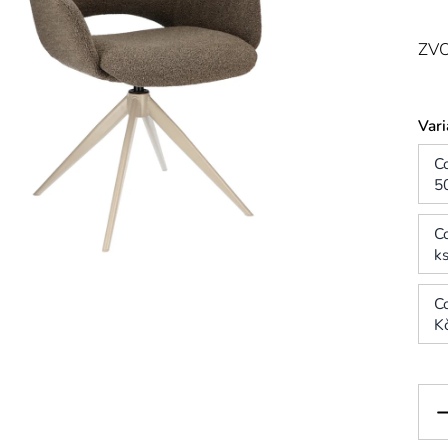
ZVO
Vari
C
5
C
k
C
K