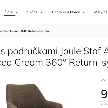
Židle
Skříně
Pohovky a lavice
Malý ná
g Smoked Cream 360° Return-system
 s područkami Joule Stof
ed Cream 360° Return-s
Kód:
9
7 85