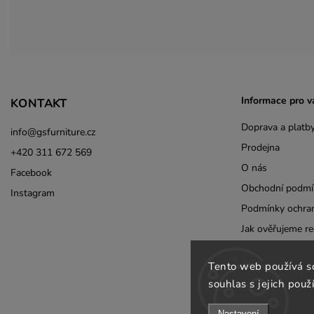
Informace pro v
KONTAKT
Doprava a platb
info
@
gsfurniture.cz
Prodejna
+420 311 672 569
O nás
Facebook
Obchodní podmí
Instagram
Podmínky ochran
Jak ověřujeme re
Odebírat newsle
Tento web používá s
B2B
souhlas s jejich použ
Kontakty
Nastavení