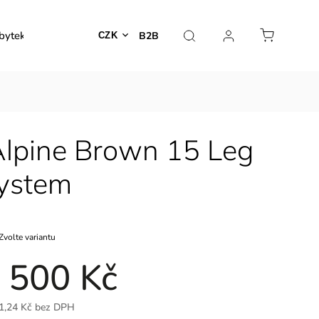
bytek
Venkovní nábytek
Dekorace
Lampy
B2B
CZK
 Alpine Brown 15 Leg
ystem
Zvolte variantu
 500 Kč
1,24 Kč bez DPH