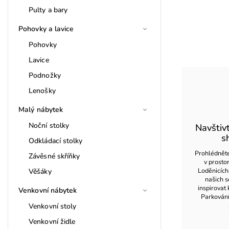
Pulty a bary
Pohovky a lavice
Pohovky
Lavice
Podnožky
Lenošky
Malý nábytek
Noční stolky
Navštiv
s
Odkládací stolky
Prohlédněte
Závěsné skříňky
v prost
Loděnicích
Věšáky
našich s
inspirovat 
Venkovní nábytek
Parkován
Venkovní stoly
Venkovní židle