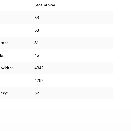
Stof Alpine
58
63
epth
:
81
du
:
46
t width
:
4842
4262
učky
:
62