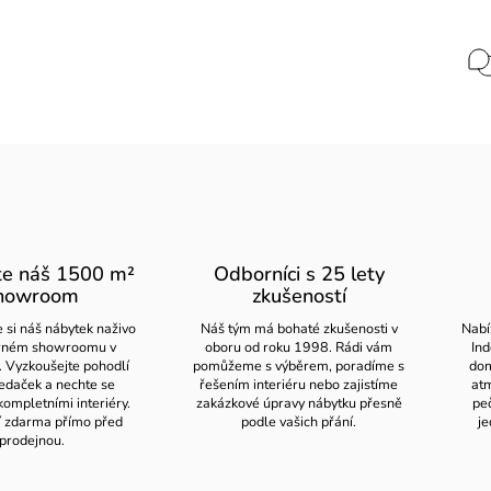
te náš 1500 m²
Odborníci s 25 lety
howroom
zkušeností
 si náš nábytek naživo
Náš tým má bohaté zkušenosti v
Nabí
orném showroomu v
oboru od roku 1998. Rádi vám
Ind
. Vyzkoušejte pohodlí
pomůžeme s výběrem, poradíme s
dom
edaček a nechte se
řešením interiéru nebo zajistíme
atm
kompletními interiéry.
zakázkové úpravy nábytku přesně
pe
í zdarma přímo před
podle vašich přání.
je
prodejnou.