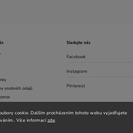
ás
Sledujte nás
y
Facebook
Instagram
nky
Pinterest
y osobních údajů
cenze
tter
oubory cookie. Dalším procházením tohoto webu vyjadřujete
íváním.. Více informací
zde
.