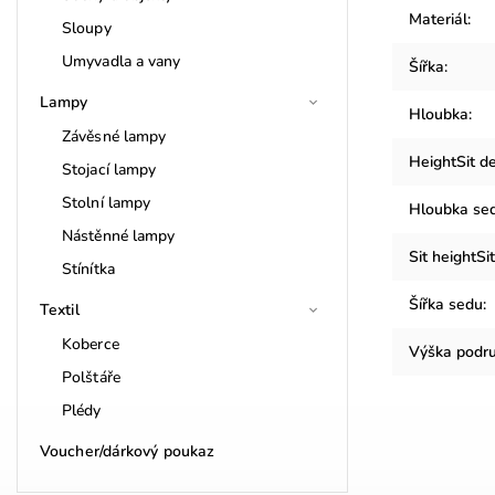
Materiál
:
Sloupy
Umyvadla a vany
Šířka
:
Lampy
Hloubka
:
Závěsné lampy
HeightSit d
Stojací lampy
Stolní lampy
Hloubka se
Nástěnné lampy
Sit heightSi
Stínítka
Šířka sedu
:
Textil
Koberce
Výška podr
Polštáře
Plédy
Voucher/dárkový poukaz