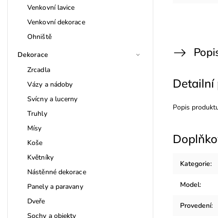
Venkovní lavice
Venkovní dekorace
Ohniště
Popi
Dekorace
Zrcadla
Detailní
Vázy a nádoby
Svícny a lucerny
Popis produkt
Truhly
Mísy
Doplňko
Koše
Květníky
Kategorie
:
Nástěnné dekorace
Model
:
Panely a paravany
Dveře
Provedení
:
Sochy a objekty