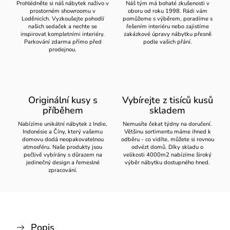
Prohlédněte si náš nábytek naživo v
Náš tým má bohaté zkušenosti v
prostorném showroomu v
oboru od roku 1998. Rádi vám
Loděnicích. Vyzkoušejte pohodlí
pomůžeme s výběrem, poradíme s
našich sedaček a nechte se
řešením interiéru nebo zajistíme
inspirovat kompletními interiéry.
zakázkové úpravy nábytku přesně
Parkování zdarma přímo před
podle vašich přání.
prodejnou.
Originální kusy s
Vybírejte z tisíců kusů
příběhem
skladem
Nabízíme unikátní nábytek z Indie,
Nemusíte čekat týdny na doručení.
Indonésie a Číny, který vašemu
Většinu sortimentu máme ihned k
domovu dodá neopakovatelnou
odběru - co vidíte, můžete si rovnou
atmosféru. Naše produkty jsou
odvézt domů. Díky skladu o
pečlivě vybírány s důrazem na
velikosti 4000m2 nabízíme široký
jedinečný design a řemeslné
výběr nábytku dostupného hned.
zpracování.
Popis