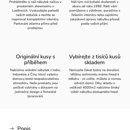
Prohlédněte si náš nábytek naživo v
Náš tým má bohaté zkušenosti v
prostorném showroomu v
oboru od roku 1998. Rádi vám
Loděnicích. Vyzkoušejte pohodlí
pomůžeme s výběrem, poradíme s
našich sedaček a nechte se
řešením interiéru nebo zajistíme
inspirovat kompletními interiéry.
zakázkové úpravy nábytku přesně
Parkování zdarma přímo před
podle vašich přání.
prodejnou.
Originální kusy s
Vybírejte z tisíců kusů
příběhem
skladem
Nabízíme unikátní nábytek z Indie,
Nemusíte čekat týdny na doručení.
Indonésie a Číny, který vašemu
Většinu sortimentu máme ihned k
domovu dodá neopakovatelnou
odběru - co vidíte, můžete si rovnou
atmosféru. Naše produkty jsou
odvézt domů. Díky skladu o
pečlivě vybírány s důrazem na
velikosti 4000m2 nabízíme široký
jedinečný design a řemeslné
výběr nábytku dostupného hned.
zpracování.
Popis