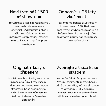
Navštivte náš 1500
Odborníci s 25 lety
m² showroom
zkušeností
Prohlédněte si náš nábytek naživo v
Náš tým má bohaté zkušenosti v
prostorném showroomu v
oboru od roku 1998. Rádi vám
Loděnicích. Vyzkoušejte pohodlí
pomůžeme s výběrem, poradíme s
našich sedaček a nechte se
řešením interiéru nebo zajistíme
inspirovat kompletními interiéry.
zakázkové úpravy nábytku přesně
Parkování zdarma přímo před
podle vašich přání.
prodejnou.
Originální kusy s
Vybírejte z tisíců kusů
příběhem
skladem
Nabízíme unikátní nábytek z Indie,
Nemusíte čekat týdny na doručení.
Indonésie a Číny, který vašemu
Většinu sortimentu máme ihned k
domovu dodá neopakovatelnou
odběru - co vidíte, můžete si rovnou
atmosféru. Naše produkty jsou
odvézt domů. Díky skladu o
pečlivě vybírány s důrazem na
velikosti 4000m2 nabízíme široký
jedinečný design a řemeslné
výběr nábytku dostupného hned.
zpracování.