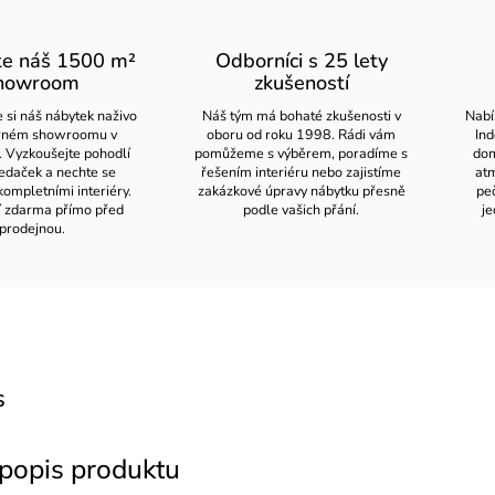
te náš 1500 m²
Odborníci s 25 lety
howroom
zkušeností
 si náš nábytek naživo
Náš tým má bohaté zkušenosti v
Nabí
orném showroomu v
oboru od roku 1998. Rádi vám
Ind
. Vyzkoušejte pohodlí
pomůžeme s výběrem, poradíme s
dom
edaček a nechte se
řešením interiéru nebo zajistíme
atm
kompletními interiéry.
zakázkové úpravy nábytku přesně
pe
í zdarma přímo před
podle vašich přání.
je
prodejnou.
s
 popis produktu