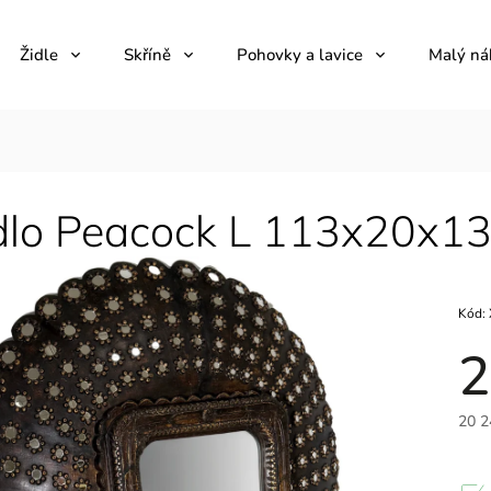
Židle
Skříně
Pohovky a lavice
Malý ná
dlo Peacock L 113x20x1
Kód:
2
20 2