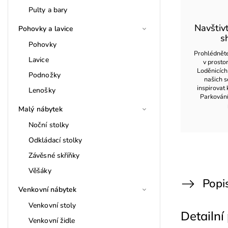
Pulty a bary
Navštiv
Pohovky a lavice
s
Pohovky
Prohlédněte
Lavice
v prost
Loděnicích
Podnožky
našich s
inspirovat 
Lenošky
Parkován
Malý nábytek
Noční stolky
Odkládací stolky
Závěsné skříňky
Věšáky
Popi
Venkovní nábytek
Venkovní stoly
Detailní
Venkovní židle