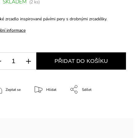
SKLADEM
(2 ks)
cké zrcadlo inspirované pávími pery s drobnými zrcadélky.
ilní informace
PŘIDAT DO KOŠÍKU
Zeptat se
Hlídat
Sdílet