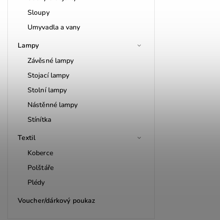
Sloupy
Umyvadla a vany
Lampy
Závěsné lampy
Stojací lampy
Stolní lampy
Nástěnné lampy
Stínítka
Textil
Koberce
Polštáře
Plédy
Voucher/dárkový poukaz