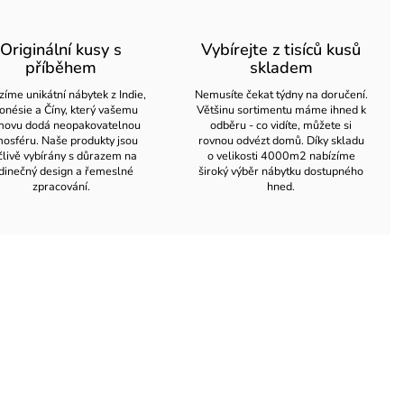
Originální kusy s
Vybírejte z tisíců kusů
příběhem
skladem
zíme unikátní nábytek z Indie,
Nemusíte čekat týdny na doručení.
onésie a Číny, který vašemu
Většinu sortimentu máme ihned k
ovu dodá neopakovatelnou
odběru - co vidíte, můžete si
osféru. Naše produkty jsou
rovnou odvézt domů. Díky skladu
člivě vybírány s důrazem na
o velikosti 4000m2 nabízíme
dinečný design a řemeslné
široký výběr nábytku dostupného
zpracování.
hned.