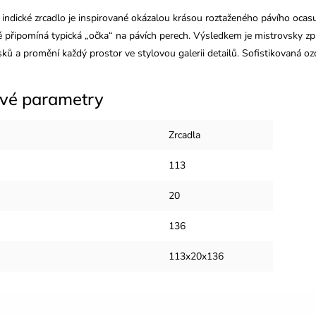
 indické zrcadlo je inspirované okázalou krásou roztaženého pávího ocas
ré připomíná typická „očka“ na pávích perech. Výsledkem je mistrovsky zp
sků a promění každý prostor ve stylovou galerii detailů. Sofistikovaná o
vé parametry
Zrcadla
113
20
136
113x20x136