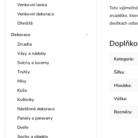
Venkovní lavice
Toto výjimečné
Venkovní dekorace
zrcadélko, kte
Ohniště
desítkách odle
Dekorace
Doplňko
Zrcadla
Vázy a nádoby
Kategorie
:
Svícny a lucerny
Truhly
Šířka
:
Mísy
Hloubka
:
Koše
Výška
:
Květníky
Nástěnné dekorace
Rozměry
:
Panely a paravany
Dveře
Sochy a objekty