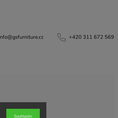
info
@
gsfurniture.cz
+420 311 672 569
Souhlasím