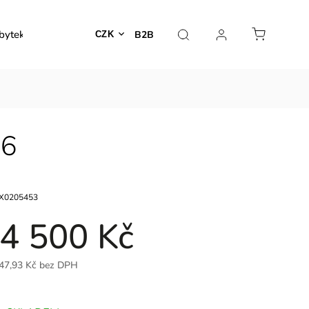
bytek
Venkovní nábytek
Dekorace
Lampy
B2B
CZK
36
X0205453
4 500 Kč
47,93 Kč bez DPH