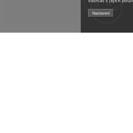
souhlas s jejich použ
Nastavení
Informace pro v
KONTAKT
Doprava a platb
info
@
gsfurniture.cz
Prodejna
+420 311 672 569
O nás
Facebook
Obchodní podmí
Instagram
Podmínky ochran
Jak ověřujeme re
Odebírat newsle
B2B
Kontakty