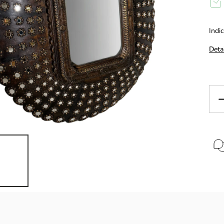
Indi
Deta