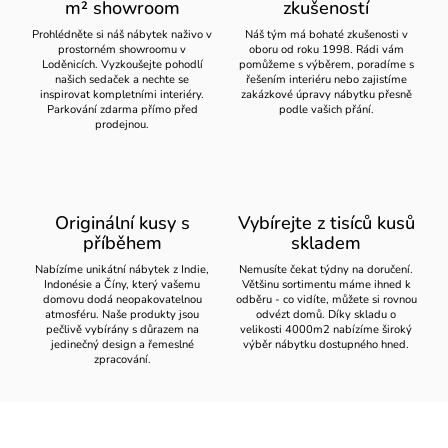
m² showroom
zkušeností
Prohlédněte si náš nábytek naživo v
Náš tým má bohaté zkušenosti v
prostorném showroomu v
oboru od roku 1998. Rádi vám
Loděnicích. Vyzkoušejte pohodlí
pomůžeme s výběrem, poradíme s
našich sedaček a nechte se
řešením interiéru nebo zajistíme
inspirovat kompletními interiéry.
zakázkové úpravy nábytku přesně
Parkování zdarma přímo před
podle vašich přání.
prodejnou.
Originální kusy s
Vybírejte z tisíců kusů
příběhem
skladem
Nabízíme unikátní nábytek z Indie,
Nemusíte čekat týdny na doručení.
Indonésie a Číny, který vašemu
Většinu sortimentu máme ihned k
domovu dodá neopakovatelnou
odběru - co vidíte, můžete si rovnou
atmosféru. Naše produkty jsou
odvézt domů. Díky skladu o
pečlivě vybírány s důrazem na
velikosti 4000m2 nabízíme široký
jedinečný design a řemeslné
výběr nábytku dostupného hned.
zpracování.