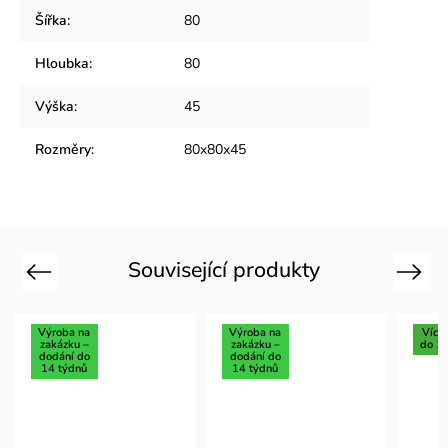
Šířka
:
80
Hloubka
:
80
Výška
:
45
Rozměry
:
80x80x45
Související produkty
Previous
Next
Výroba na
Výroba na
Více
zakázku –
zakázku –
do 1
dodání do
dodání do
14 týdnů
14 týdnů