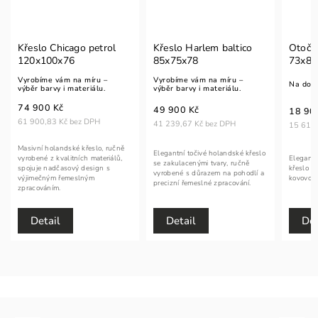
Křeslo Chicago petrol
Křeslo Harlem baltico
Otočné
120x100x76
85x75x78
73x84
Vyrobíme vám na míru –
Vyrobíme vám na míru –
Na dot
výběr barvy i materiálu.
výběr barvy i materiálu.
74 900 Kč
49 900 Kč
18 90
61 900,83 Kč bez DPH
41 239,67 Kč bez DPH
15 619,
Masivní holandské křeslo, ručně
Elegantní točivé holandské křeslo
vyrobené z kvalitních materiálů,
Elegantn
se zakulacenými tvary, ručně
spojuje nadčasový design s
křeslo h
vyrobené s důrazem na pohodlí a
výjimečným řemeslným
kovovou 
precizní řemeslné zpracování.
zpracováním.
Detail
Detail
Det