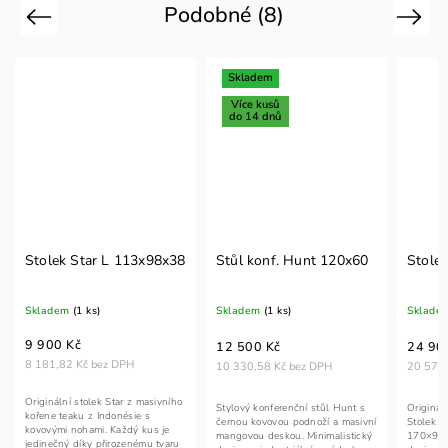
Podobné (8)
Previous
Next
Skladem
Více kusů
do 14 dnů
Stolek Star L 113x98x38
Stůl konf. Hunt 120x60
Stole
Skladem
(1 ks)
Skladem
(1 ks)
Sklade
9 900 Kč
12 500 Kč
24 90
8 181,82 Kč bez DPH
10 330,58 Kč bez DPH
20 578,
Originální stolek Star z masivního
Stylový konferenční stůl Hunt s
Origináln
kořene teaku z Indonésie s
černou kovovou podnoží a masivní
Stolek 
kovovými nohami. Každý kus je
mangovou deskou. Minimalistický
170×96×
jedinečný díky přirozenému tvaru