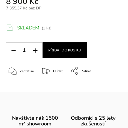
8 900 Kč
7 355,37 Kč bez DPH
SKLADEM
(1 ks)
PŘIDAT DO KOŠÍKU
Zeptat se
Hlídat
Sdílet
Navštivte náš 1500
Odborníci s 25 lety
m² showroom
zkušeností