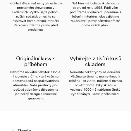
Prohlédněte si náš nábytek naživo v
Náš tým má bohaté zkušenosti v
prostorném showroomu v
oboru od roku 1998. Rádi vám
Loděnicích. Vyzkoušejte pohodlí
pomůžeme s výběrem, poradíme s
našich sedaček a nechte se
řešením interiéru nebo zajistíme
inspirovat kompletními interiéry.
zakázkové úpravy nábytku přesně
Parkování zdarma přímo před
podle vašich přání.
prodejnou.
Originální kusy s
Vybírejte z tisíců kusů
příběhem
skladem
Nabízíme unikátní nábytek z Indie,
Nemusíte čekat týdny na doručení.
Indonésie a Číny, který vašemu
Většinu sortimentu máme ihned k
domovu dodá neopakovatelnou
odběru - co vidíte, můžete si rovnou
atmosféru. Naše produkty jsou
odvézt domů. Díky skladu o
pečlivě vybírány s důrazem na
velikosti 4000m2 nabízíme široký
jedinečný design a řemeslné
výběr nábytku dostupného hned.
zpracování.